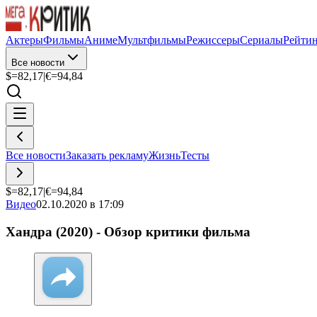
Актеры
Фильмы
Аниме
Мультфильмы
Режиссеры
Сериалы
Рейти
Все новости
$=
82,17
|
€=
94,84
Все новости
Заказать рекламу
Жизнь
Тесты
$=
82,17
|
€=
94,84
Видео
02.10.2020 в 17:09
Хандра (2020) - Обзор критики фильма