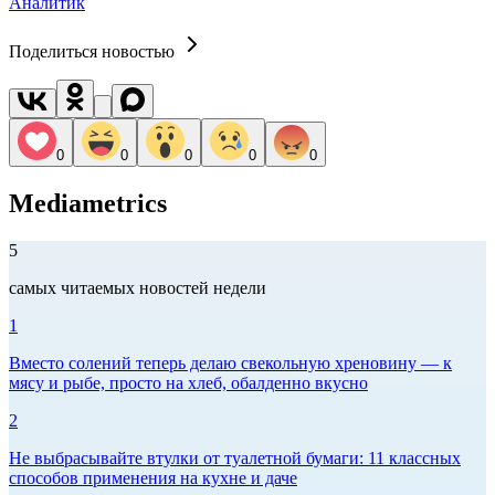
Аналитик
Поделиться новостью
0
0
0
0
0
Mediametrics
5
самых читаемых новостей недели
1
Вместо солений теперь делаю свекольную хреновину — к
мясу и рыбе, просто на хлеб, обалденно вкусно
2
Не выбрасывайте втулки от туалетной бумаги: 11 классных
способов применения на кухне и даче