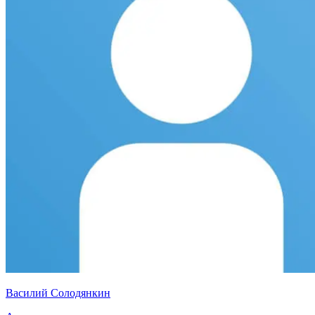
Василий Солодянкин