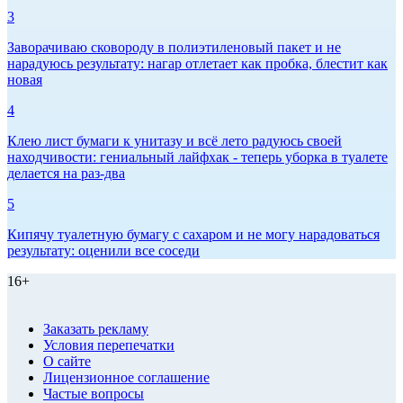
3
Заворачиваю сковороду в полиэтиленовый пакет и не
нарадуюсь результату: нагар отлетает как пробка, блестит как
новая
4
Клею лист бумаги к унитазу и всё лето радуюсь своей
находчивости: гениальный лайфхак - теперь уборка в туалете
делается на раз-два
5
Кипячу туалетную бумагу с сахаром и не могу нарадоваться
результату: оценили все соседи
16+
Заказать рекламу
Условия перепечатки
О сайте
Лицензионное соглашение
Частые вопросы