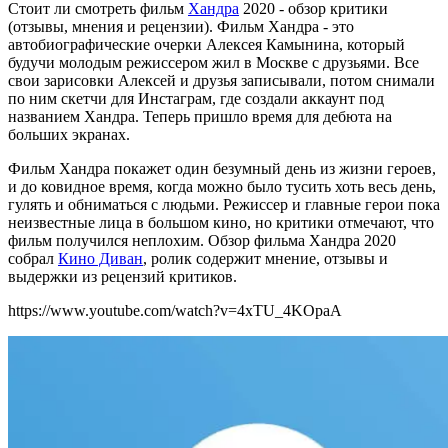
Стоит ли смотреть фильм
Хандра
2020 - обзор критики
(отзывы, мнения и рецензии). Фильм Хандра - это
автобиографические очерки Алексея Камынина, который
будучи молодым режиссером жил в Москве с друзьями. Все
свои зарисовки Алексей и друзья записывали, потом снимали
по ним скетчи для Инстаграм, где создали аккаунт под
названием Хандра. Теперь пришло время для дебюта на
больших экранах.
Фильм Хандра покажет один безумный день из жизни героев,
и до ковидное время, когда можно было тусить хоть весь день,
гулять и обниматься с людьми. Режиссер и главные герои пока
неизвестные лица в большом кино, но критики отмечают, что
фильм получился неплохим. Обзор фильма Хандра 2020
собрал
Кино Диван
, ролик содержит мнение, отзывы и
выдержки из рецензий критиков.
https://www.youtube.com/watch?v=4xTU_4KOpaA