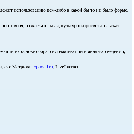
длежит использованию кем-либо в какой бы то ни было форме,
портивная, развлекательная, культурно-просветительская,
ции на основе сбора, систематизации и анализа сведений,
Яндекс Метрика,
top.mail.ru
, LiveInternet.