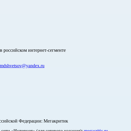
в российском интернет-сегменте
mdshvetsov@yandex.ru
оссийской Федерации: Мегакритик
ети «Интернет» (для сетевого издания):
megacritic.ru