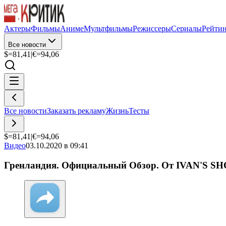
Актеры
Фильмы
Аниме
Мультфильмы
Режиссеры
Сериалы
Рейти
Все новости
$=
81,41
|
€=
94,06
Все новости
Заказать рекламу
Жизнь
Тесты
$=
81,41
|
€=
94,06
Видео
03.10.2020 в 09:41
Гренландия. Официальный Обзор. От IVAN'S