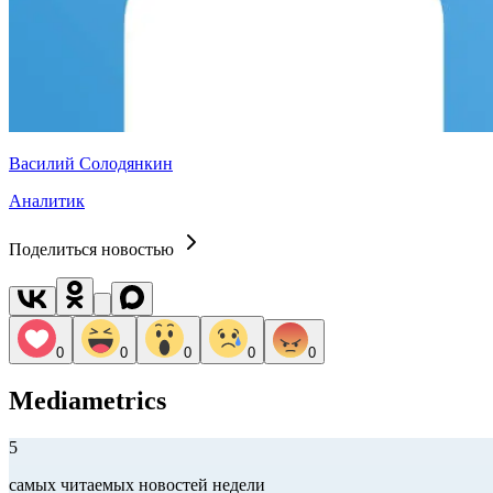
Василий Солодянкин
Аналитик
Поделиться новостью
0
0
0
0
0
Mediametrics
5
самых читаемых новостей недели