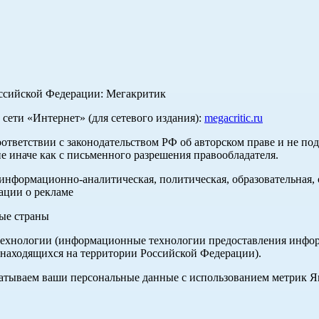
оссийской Федерации: Мегакритик
ети «Интернет» (для сетевого издания):
megacritic.ru
оответствии с законодательством РФ об авторском праве и не по
е иначе как с письменного разрешения правообладателя.
нформационно-аналитическая, политическая, образовательная, с
ации о рекламе
ные страны
хнологии (информационные технологии предоставления информа
 находящихся на территории Российской Федерации).
абатываем ваши персональные данные с использованием метрик 