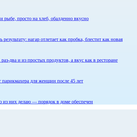
 рыбе, просто на хлеб, обалденно вкусно
результату: нагар отлетает как пробка, блестит как новая
 раз-два и из простых продуктов, а вкус как в ресторане
ет парикмахера для женщин после 45 лет
то из них делаю — порядок в доме обеспечен