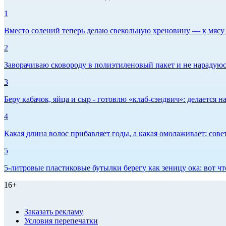
1
Вместо солений теперь делаю свекольную хреновину — к мясу и
2
Заворачиваю сковороду в полиэтиленовый пакет и не нарадуюсь 
3
Беру кабачок, яйца и сыр - готовлю «клаб-сэндвич»: делается на
4
Какая длина волос прибавляет годы, а какая омолаживает: сов
5
5-литровые пластиковые бутылки берегу как зеницу ока: вот ч
16+
Заказать рекламу
Условия перепечатки