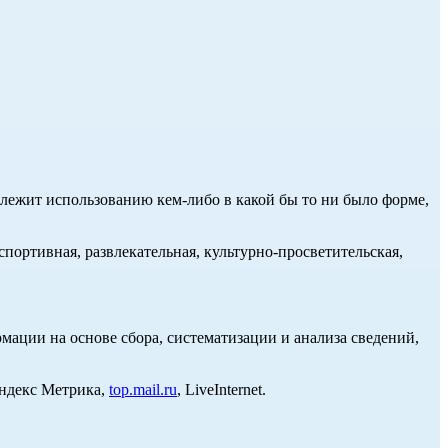
длежит использованию кем-либо в какой бы то ни было форме,
портивная, развлекательная, культурно-просветительская,
ции на основе сбора, систематизации и анализа сведений,
Яндекс Метрика,
top.mail.ru
, LiveInternet.