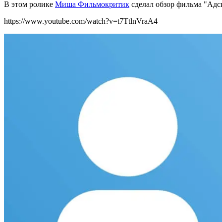
В этом ролике
Миша Фильмокритик
сделал о
бзор фильма "Адс
https://www.youtube.com/watch?v=t7TtlnVraA4