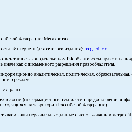
оссийской Федерации: Мегакритик
ети «Интернет» (для сетевого издания):
megacritic.ru
оответствии с законодательством РФ об авторском праве и не по
е иначе как с письменного разрешения правообладателя.
нформационно-аналитическая, политическая, образовательная, с
ации о рекламе
ные страны
хнологии (информационные технологии предоставления информа
 находящихся на территории Российской Федерации).
абатываем ваши персональные данные с использованием метрик 