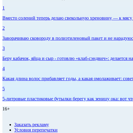
1
Вместо солений теперь делаю свекольную хреновину — к мясу и
2
Заворачиваю сковороду в полиэтиленовый пакет и не нарадуюсь 
3
Беру кабачок, яйца и сыр - готовлю «клаб-сэндвич»: делается на
4
Какая длина волос прибавляет годы, а какая омолаживает: сов
5
5-литровые пластиковые бутылки берегу как зеницу ока: вот ч
16+
Заказать рекламу
Условия перепечатки