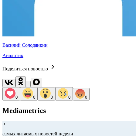
Василий Солодянкин
Аналитик
Поделиться новостью
0
0
0
0
0
Mediametrics
5
самых читаемых новостей недели