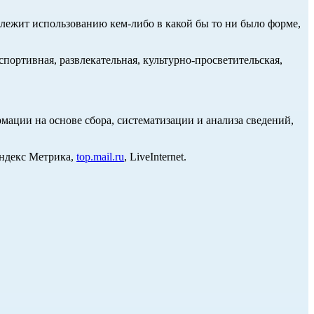
длежит использованию кем-либо в какой бы то ни было форме,
портивная, развлекательная, культурно-просветительская,
ции на основе сбора, систематизации и анализа сведений,
Яндекс Метрика,
top.mail.ru
, LiveInternet.