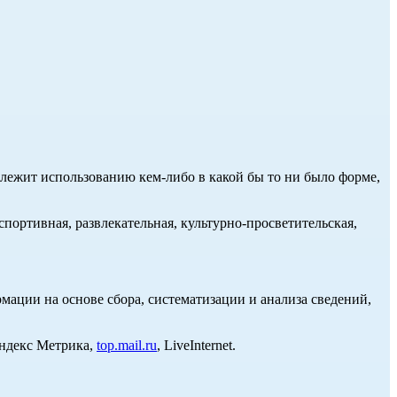
длежит использованию кем-либо в какой бы то ни было форме,
портивная, развлекательная, культурно-просветительская,
ции на основе сбора, систематизации и анализа сведений,
Яндекс Метрика,
top.mail.ru
, LiveInternet.