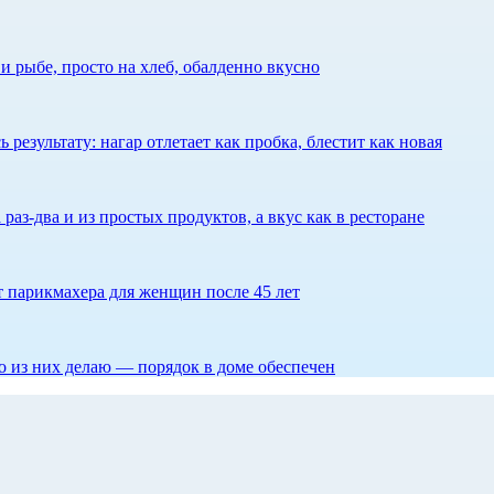
 рыбе, просто на хлеб, обалденно вкусно
результату: нагар отлетает как пробка, блестит как новая
 раз-два и из простых продуктов, а вкус как в ресторане
ет парикмахера для женщин после 45 лет
то из них делаю — порядок в доме обеспечен