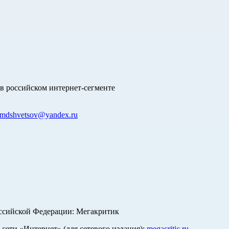
в российском интернет-сегменте
mdshvetsov@yandex.ru
оссийской Федерации: Мегакритик
ети «Интернет» (для сетевого издания):
megacritic.ru