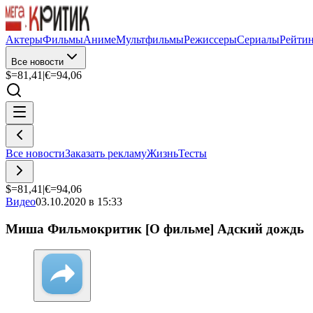
Актеры
Фильмы
Аниме
Мультфильмы
Режиссеры
Сериалы
Рейти
Все новости
$=
81,41
|
€=
94,06
Все новости
Заказать рекламу
Жизнь
Тесты
$=
81,41
|
€=
94,06
Видео
03.10.2020 в 15:33
Миша Фильмокритик [О фильме] Адский дождь