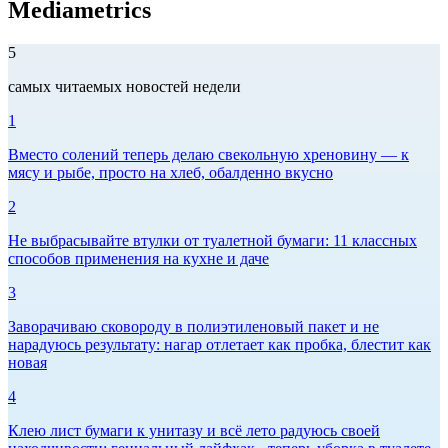
Mediametrics
5
самых читаемых новостей недели
1
Вместо солений теперь делаю свекольную хреновину — к
мясу и рыбе, просто на хлеб, обалденно вкусно
2
Не выбрасывайте втулки от туалетной бумаги: 11 классных
способов применения на кухне и даче
3
Заворачиваю сковороду в полиэтиленовый пакет и не
нарадуюсь результату: нагар отлетает как пробка, блестит как
новая
4
Клею лист бумаги к унитазу и всё лето радуюсь своей