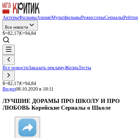
Актеры
Фильмы
Аниме
Мультфильмы
Режиссеры
Сериалы
Рейти
Все новости
$=
82,17
|
€=
94,84
Все новости
Заказать рекламу
Жизнь
Тесты
$=
82,17
|
€=
94,84
Видео
08.10.2020 в 18:11
ЛУЧШИЕ ДОРАМЫ ПРО ШКОЛУ И ПРО
ЛЮБОВЬ Корейские Сериалы о Школе