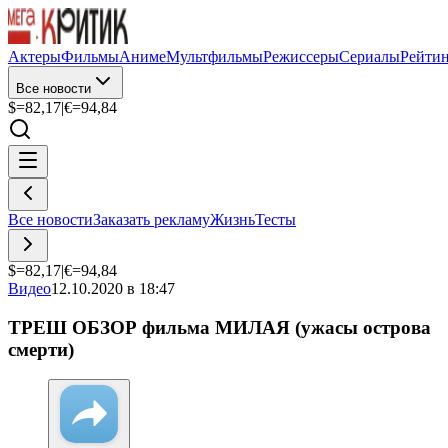
Актеры
Фильмы
Аниме
Мультфильмы
Режиссеры
Сериалы
Рейти
Все новости
$=
82,17
|
€=
94,84
Все новости
Заказать рекламу
Жизнь
Тесты
$=
82,17
|
€=
94,84
Видео
12.10.2020 в 18:47
ТРЕШ ОБЗОР фильма МИЛАЯ (ужасы острова
смерти)