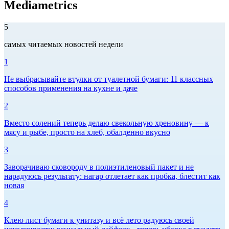
Mediametrics
5
самых читаемых новостей недели
1
Не выбрасывайте втулки от туалетной бумаги: 11 классных
способов применения на кухне и даче
2
Вместо солений теперь делаю свекольную хреновину — к
мясу и рыбе, просто на хлеб, обалденно вкусно
3
Заворачиваю сковороду в полиэтиленовый пакет и не
нарадуюсь результату: нагар отлетает как пробка, блестит как
новая
4
Клею лист бумаги к унитазу и всё лето радуюсь своей