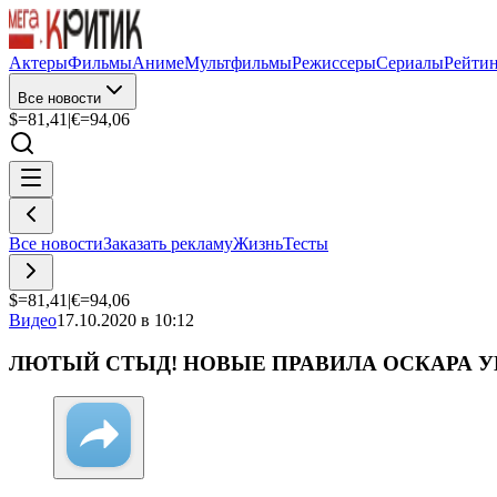
Актеры
Фильмы
Аниме
Мультфильмы
Режиссеры
Сериалы
Рейти
Все новости
$=
81,41
|
€=
94,06
Все новости
Заказать рекламу
Жизнь
Тесты
$=
81,41
|
€=
94,06
Видео
17.10.2020 в 10:12
ЛЮТЫЙ СТЫД! НОВЫЕ ПРАВИЛА ОСКАРА 