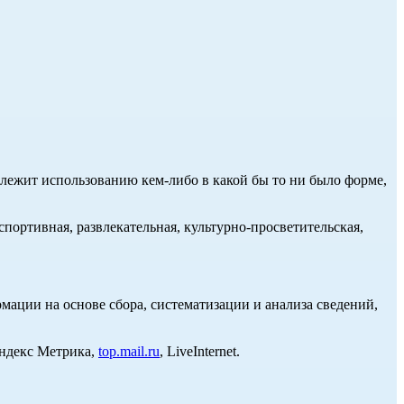
длежит использованию кем-либо в какой бы то ни было форме,
портивная, развлекательная, культурно-просветительская,
ции на основе сбора, систематизации и анализа сведений,
Яндекс Метрика,
top.mail.ru
, LiveInternet.