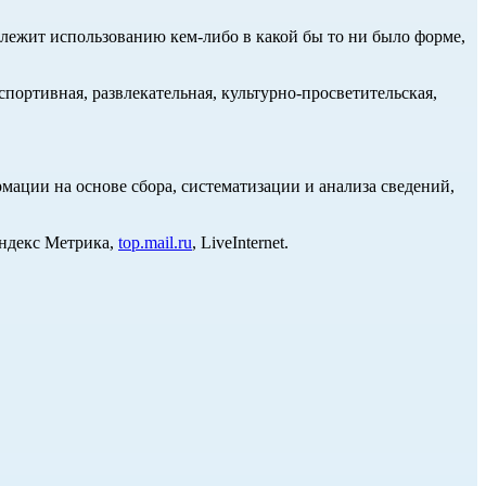
длежит использованию кем-либо в какой бы то ни было форме,
портивная, развлекательная, культурно-просветительская,
ции на основе сбора, систематизации и анализа сведений,
Яндекс Метрика,
top.mail.ru
, LiveInternet.