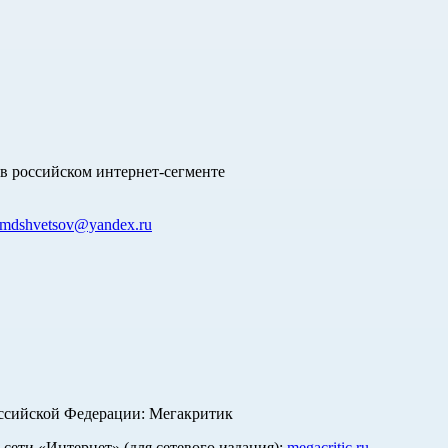
в российском интернет-сегменте
mdshvetsov@yandex.ru
оссийской Федерации: Мегакритик
ети «Интернет» (для сетевого издания):
megacritic.ru