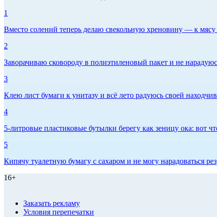
1
Вместо солений теперь делаю свекольную хреновину — к мясу и
2
Заворачиваю сковороду в полиэтиленовый пакет и не нарадуюсь 
3
Клею лист бумаги к унитазу и всё лето радуюсь своей находчиво
4
5-литровые пластиковые бутылки берегу как зеницу ока: вот ч
5
Кипячу туалетную бумагу с сахаром и не могу нарадоваться рез
16+
Заказать рекламу
Условия перепечатки