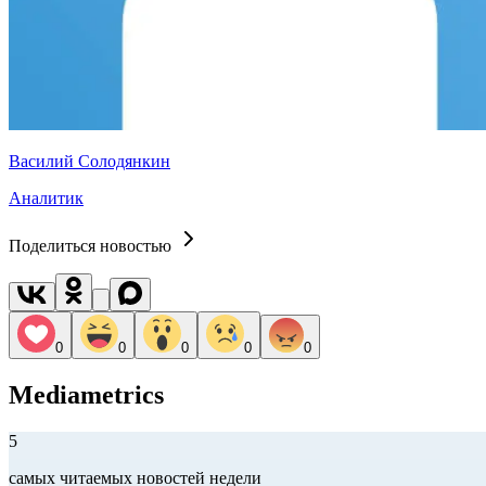
Василий Солодянкин
Аналитик
Поделиться новостью
0
0
0
0
0
Mediametrics
5
самых читаемых новостей недели