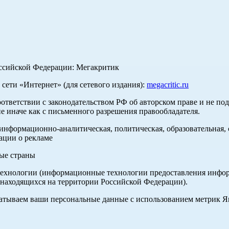
оссийской Федерации: Мегакритик
ети «Интернет» (для сетевого издания):
megacritic.ru
оответствии с законодательством РФ об авторском праве и не по
е иначе как с письменного разрешения правообладателя.
нформационно-аналитическая, политическая, образовательная, с
ации о рекламе
ные страны
хнологии (информационные технологии предоставления информа
 находящихся на территории Российской Федерации).
абатываем ваши персональные данные с использованием метрик 