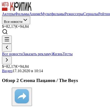
Актеры
Фильмы
Аниме
Мультфильмы
Режиссеры
Сериалы
Рейти
Все новости
$=
82,17
|
€=
94,84
Все новости
Заказать рекламу
Жизнь
Тесты
$=
82,17
|
€=
94,84
Видео
17.10.2020 в 10:14
Обзор 2 Сезона Пацанов / The Boys