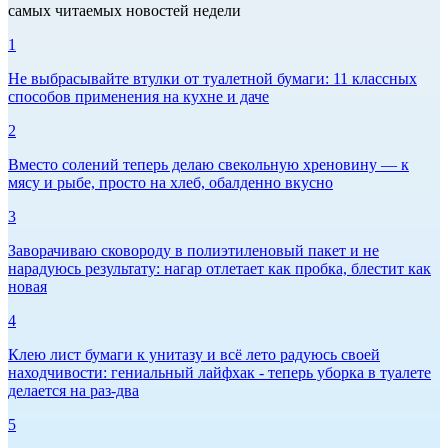
самых читаемых новостей недели
1
Не выбрасывайте втулки от туалетной бумаги: 11 классных
способов применения на кухне и даче
2
Вместо солений теперь делаю свекольную хреновину — к
мясу и рыбе, просто на хлеб, обалденно вкусно
3
Заворачиваю сковороду в полиэтиленовый пакет и не
нарадуюсь результату: нагар отлетает как пробка, блестит как
новая
4
Клею лист бумаги к унитазу и всё лето радуюсь своей
находчивости: гениальный лайфхак - теперь уборка в туалете
делается на раз-два
5