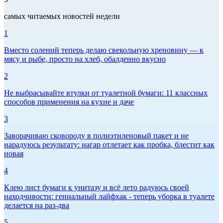
самых читаемых новостей недели
1
Вместо солений теперь делаю свекольную хреновину — к
мясу и рыбе, просто на хлеб, обалденно вкусно
2
Не выбрасывайте втулки от туалетной бумаги: 11 классных
способов применения на кухне и даче
3
Заворачиваю сковороду в полиэтиленовый пакет и не
нарадуюсь результату: нагар отлетает как пробка, блестит как
новая
4
Клею лист бумаги к унитазу и всё лето радуюсь своей
находчивости: гениальный лайфхак - теперь уборка в туалете
делается на раз-два
5