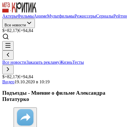
Актеры
Фильмы
Аниме
Мультфильмы
Режиссеры
Сериалы
Рейти
Все новости
$=
82,17
|
€=
94,84
Все новости
Заказать рекламу
Жизнь
Тесты
$=
82,17
|
€=
94,84
Видео
19.10.2020 в 10:19
Подъезды - Мнение о фильме Александра
Потатурко