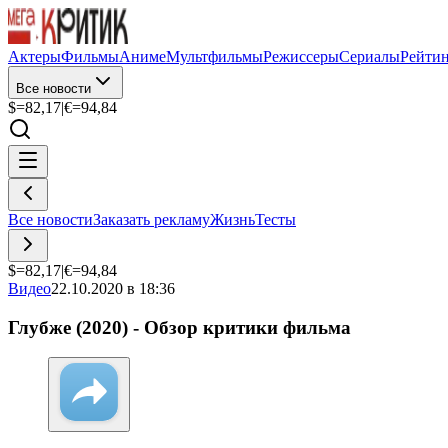
Актеры
Фильмы
Аниме
Мультфильмы
Режиссеры
Сериалы
Рейти
Все новости
$=
82,17
|
€=
94,84
Все новости
Заказать рекламу
Жизнь
Тесты
$=
82,17
|
€=
94,84
Видео
22.10.2020 в 18:36
Глубже (2020) - Обзор критики фильма