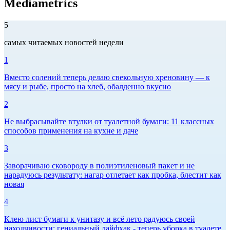
Mediametrics
5
самых читаемых новостей недели
1
Вместо солений теперь делаю свекольную хреновину — к
мясу и рыбе, просто на хлеб, обалденно вкусно
2
Не выбрасывайте втулки от туалетной бумаги: 11 классных
способов применения на кухне и даче
3
Заворачиваю сковороду в полиэтиленовый пакет и не
нарадуюсь результату: нагар отлетает как пробка, блестит как
новая
4
Клею лист бумаги к унитазу и всё лето радуюсь своей
находчивости: гениальный лайфхак - теперь уборка в туалете