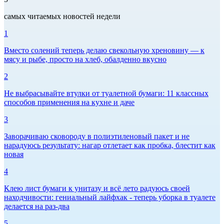
самых читаемых новостей недели
1
Вместо солений теперь делаю свекольную хреновину — к
мясу и рыбе, просто на хлеб, обалденно вкусно
2
Не выбрасывайте втулки от туалетной бумаги: 11 классных
способов применения на кухне и даче
3
Заворачиваю сковороду в полиэтиленовый пакет и не
нарадуюсь результату: нагар отлетает как пробка, блестит как
новая
4
Клею лист бумаги к унитазу и всё лето радуюсь своей
находчивости: гениальный лайфхак - теперь уборка в туалете
делается на раз-два
5