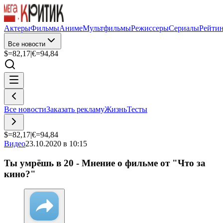
Актеры
Фильмы
Аниме
Мультфильмы
Режиссеры
Сериалы
Рейти
Все новости
$=
82,17
|
€=
94,84
Все новости
Заказать рекламу
Жизнь
Тесты
$=
82,17
|
€=
94,84
Видео
23.10.2020 в 10:15
Ты умрёшь в 20 - Мнение о фильме от "Что за
кино?"