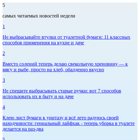
5
самых читаемых новостей недели
1
Не выбрасывайте втулки от туалетной бумаги: 11 классных
способов применения на кухне и даче
2
Вместо солений теперь делаю свекольную хреновину — к
мясу и рыбе, просто на хлеб, обалденно вкусно
3
Не спешите выбрасывать старые ручки: вот 7 способов
использовать их в быту и на даче
4
Клею лист бумаги к унитазу и всё лето радуюсь своей
находчивости: гениальный лайфхак - теперь уборка в туалете
делается на раз-два
5