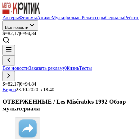
Актеры
Фильмы
Аниме
Мультфильмы
Режиссеры
Сериалы
Рейти
Все новости
$=
82,17
|
€=
94,84
Все новости
Заказать рекламу
Жизнь
Тесты
$=
82,17
|
€=
94,84
Видео
23.10.2020 в 18:40
ОТВЕРЖЕННЫЕ / Les Misérables 1992 Обзор
мультсериала