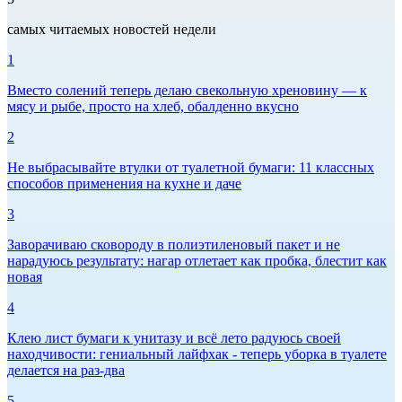
самых читаемых новостей недели
1
Вместо солений теперь делаю свекольную хреновину — к
мясу и рыбе, просто на хлеб, обалденно вкусно
2
Не выбрасывайте втулки от туалетной бумаги: 11 классных
способов применения на кухне и даче
3
Заворачиваю сковороду в полиэтиленовый пакет и не
нарадуюсь результату: нагар отлетает как пробка, блестит как
новая
4
Клею лист бумаги к унитазу и всё лето радуюсь своей
находчивости: гениальный лайфхак - теперь уборка в туалете
делается на раз-два
5