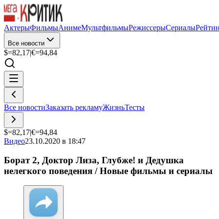
Актеры
Фильмы
Аниме
Мультфильмы
Режиссеры
Сериалы
Рейти
Все новости
$=
82,17
|
€=
94,84
Все новости
Заказать рекламу
Жизнь
Тесты
$=
82,17
|
€=
94,84
Видео
23.10.2020 в 18:47
Борат 2, Доктор Лиза, Глубже! и Дедушка
нелегкого поведения / Новые фильмы и сериалы