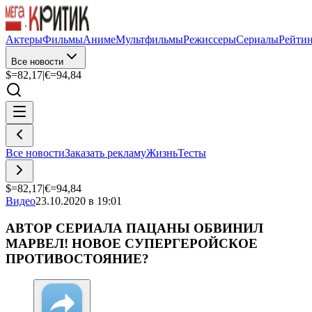
Актеры
Фильмы
Аниме
Мультфильмы
Режиссеры
Сериалы
Рейти
Все новости
$=
82,17
|
€=
94,84
Все новости
Заказать рекламу
Жизнь
Тесты
$=
82,17
|
€=
94,84
Видео
23.10.2020 в 19:01
АВТОР СЕРИАЛА ПАЦАНЫ ОБВИНИЛ
МАРВЕЛ! НОВОЕ СУПЕРГЕРОЙСКОЕ
ПРОТИВОСТОЯНИЕ?