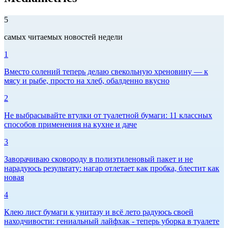
5
самых читаемых новостей недели
1
Вместо солений теперь делаю свекольную хреновину — к
мясу и рыбе, просто на хлеб, обалденно вкусно
2
Не выбрасывайте втулки от туалетной бумаги: 11 классных
способов применения на кухне и даче
3
Заворачиваю сковороду в полиэтиленовый пакет и не
нарадуюсь результату: нагар отлетает как пробка, блестит как
новая
4
Клею лист бумаги к унитазу и всё лето радуюсь своей
находчивости: гениальный лайфхак - теперь уборка в туалете