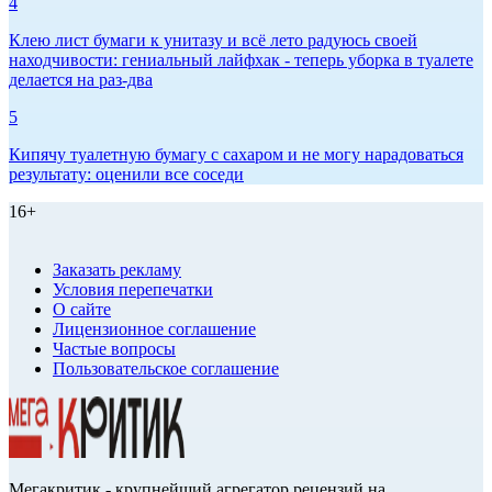
4
Клею лист бумаги к унитазу и всё лето радуюсь своей
находчивости: гениальный лайфхак - теперь уборка в туалете
делается на раз-два
5
Кипячу туалетную бумагу с сахаром и не могу нарадоваться
результату: оценили все соседи
16+
Заказать рекламу
Условия перепечатки
О сайте
Лицензионное соглашение
Частые вопросы
Пользовательское соглашение
Мегакритик - крупнейший агрегатор рецензий на