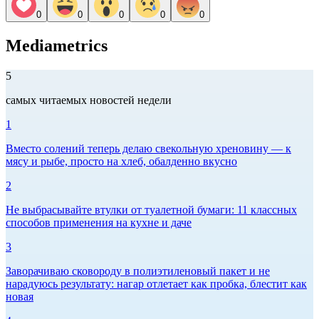
0
0
0
0
0
Mediametrics
5
самых читаемых новостей недели
1
Вместо солений теперь делаю свекольную хреновину — к
мясу и рыбе, просто на хлеб, обалденно вкусно
2
Не выбрасывайте втулки от туалетной бумаги: 11 классных
способов применения на кухне и даче
3
Заворачиваю сковороду в полиэтиленовый пакет и не
нарадуюсь результату: нагар отлетает как пробка, блестит как
новая