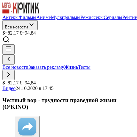
Актеры
Фильмы
Аниме
Мультфильмы
Режиссеры
Сериалы
Рейти
Все новости
$=
82,17
|
€=
94,84
Все новости
Заказать рекламу
Жизнь
Тесты
$=
82,17
|
€=
94,84
Видео
24.10.2020 в 17:45
Честный вор - трудности праведной жизни
(O’KINO)