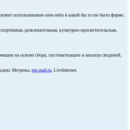
длежит использованию кем-либо в какой бы то ни было форме,
портивная, развлекательная, культурно-просветительская,
ции на основе сбора, систематизации и анализа сведений,
Яндекс Метрика,
top.mail.ru
, LiveInternet.