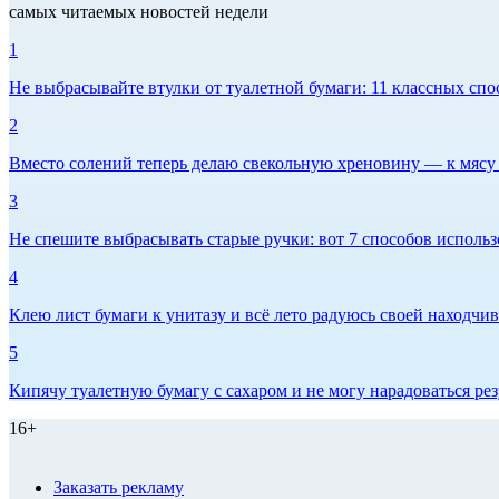
самых читаемых новостей недели
1
Не выбрасывайте втулки от туалетной бумаги: 11 классных спо
2
Вместо солений теперь делаю свекольную хреновину — к мясу и
3
Не спешите выбрасывать старые ручки: вот 7 способов использо
4
Клею лист бумаги к унитазу и всё лето радуюсь своей находчиво
5
Кипячу туалетную бумагу с сахаром и не могу нарадоваться рез
16+
Заказать рекламу