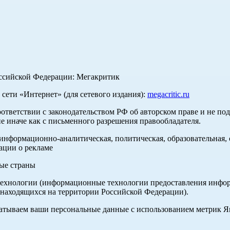
оссийской Федерации: Мегакритик
ети «Интернет» (для сетевого издания):
megacritic.ru
оответствии с законодательством РФ об авторском праве и не по
е иначе как с письменного разрешения правообладателя.
нформационно-аналитическая, политическая, образовательная, с
ации о рекламе
ные страны
хнологии (информационные технологии предоставления информа
 находящихся на территории Российской Федерации).
абатываем ваши персональные данные с использованием метрик 