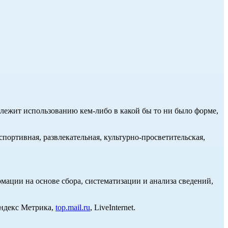
длежит использованию кем-либо в какой бы то ни было форме,
портивная, развлекательная, культурно-просветительская,
ции на основе сбора, систематизации и анализа сведений,
Яндекс Метрика,
top.mail.ru
, LiveInternet.