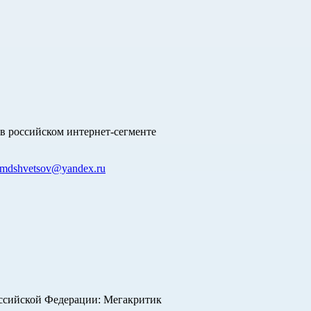
в российском интернет-сегменте
mdshvetsov@yandex.ru
оссийской Федерации: Мегакритик