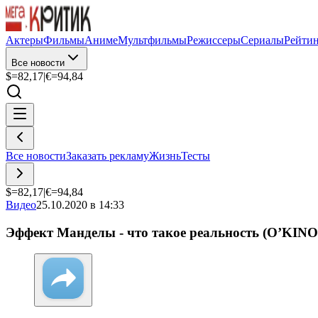
Актеры
Фильмы
Аниме
Мультфильмы
Режиссеры
Сериалы
Рейти
Все новости
$=
82,17
|
€=
94,84
Все новости
Заказать рекламу
Жизнь
Тесты
$=
82,17
|
€=
94,84
Видео
25.10.2020 в 14:33
Эффект Манделы - что такое реальность (O’KINO