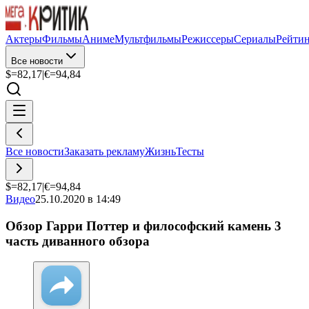
Актеры
Фильмы
Аниме
Мультфильмы
Режиссеры
Сериалы
Рейти
Все новости
$=
82,17
|
€=
94,84
Все новости
Заказать рекламу
Жизнь
Тесты
$=
82,17
|
€=
94,84
Видео
25.10.2020 в 14:49
Обзор Гарри Поттер и философский камень 3
часть диванного обзора