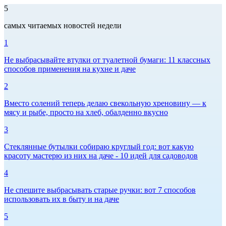
5
самых читаемых новостей недели
1
Не выбрасывайте втулки от туалетной бумаги: 11 классных
способов применения на кухне и даче
2
Вместо солений теперь делаю свекольную хреновину — к
мясу и рыбе, просто на хлеб, обалденно вкусно
3
Стеклянные бутылки собираю круглый год: вот какую
красоту мастерю из них на даче - 10 идей для садоводов
4
Не спешите выбрасывать старые ручки: вот 7 способов
использовать их в быту и на даче
5