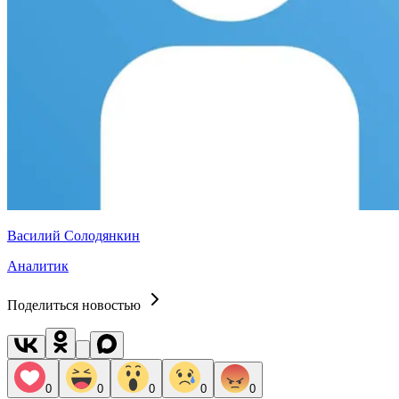
Василий Солодянкин
Аналитик
Поделиться новостью
0
0
0
0
0