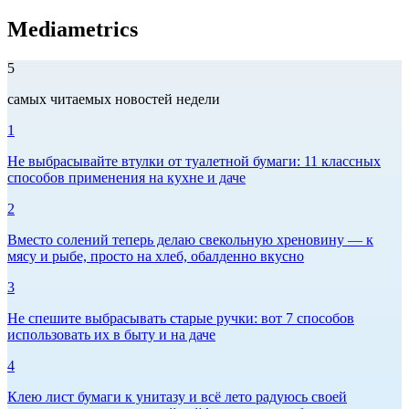
Mediametrics
5
самых читаемых новостей недели
1
Не выбрасывайте втулки от туалетной бумаги: 11 классных
способов применения на кухне и даче
2
Вместо солений теперь делаю свекольную хреновину — к
мясу и рыбе, просто на хлеб, обалденно вкусно
3
Не спешите выбрасывать старые ручки: вот 7 способов
использовать их в быту и на даче
4
Клею лист бумаги к унитазу и всё лето радуюсь своей