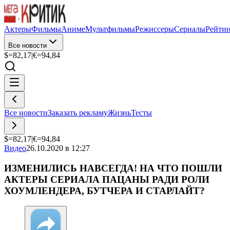
Актеры
Фильмы
Аниме
Мультфильмы
Режиссеры
Сериалы
Рейти
Все новости
$=
82,17
|
€=
94,84
Все новости
Заказать рекламу
Жизнь
Тесты
$=
82,17
|
€=
94,84
Видео
26.10.2020 в 12:27
ИЗМЕНИЛИСЬ НАВСЕГДА! НА ЧТО ПОШЛИ
АКТЕРЫ СЕРИАЛА ПАЦАНЫ РАДИ РОЛИ
ХОУМЛЕНДЕРА, БУТЧЕРА И СТАРЛАЙТ?