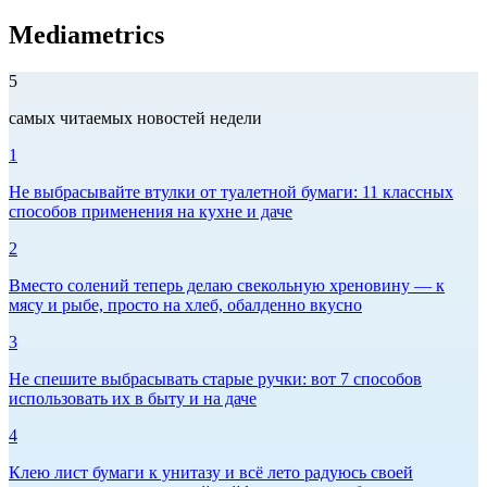
Mediametrics
5
самых читаемых новостей недели
1
Не выбрасывайте втулки от туалетной бумаги: 11 классных
способов применения на кухне и даче
2
Вместо солений теперь делаю свекольную хреновину — к
мясу и рыбе, просто на хлеб, обалденно вкусно
3
Не спешите выбрасывать старые ручки: вот 7 способов
использовать их в быту и на даче
4
Клею лист бумаги к унитазу и всё лето радуюсь своей