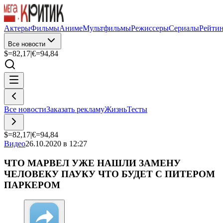
Актеры
Фильмы
Аниме
Мультфильмы
Режиссеры
Сериалы
Рейти
Все новости
$=
82,17
|
€=
94,84
Все новости
Заказать рекламу
Жизнь
Тесты
$=
82,17
|
€=
94,84
Видео
26.10.2020 в 12:27
ЧТО МАРВЕЛ УЖЕ НАШЛИ ЗАМЕНУ
ЧЕЛОВЕКУ ПАУКУ ЧТО БУДЕТ С ПИТЕРОМ
ПАРКЕРОМ