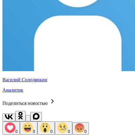
Василий Солодянкин
Аналитик
Поделиться новостью
0
0
0
0
0