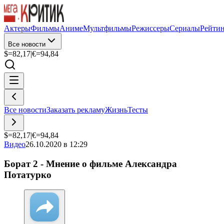
Актеры
Фильмы
Аниме
Мультфильмы
Режиссеры
Сериалы
Рейти
Все новости
$=
82,17
|
€=
94,84
Все новости
Заказать рекламу
Жизнь
Тесты
$=
82,17
|
€=
94,84
Видео
26.10.2020 в 12:29
Борат 2 - Мнение о фильме Александра
Потатурко