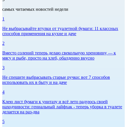
самых читаемых новостей недели
1
Не выбрасывайте втулки от туалетной бумаги: 11 классных
способов применения на кухне и даче
2
Вместо солений теперь делаю свекольную хреновину — к
мясу и рыбе, просто на хлеб, обалденно вкусно
3
Не спешите выбрасывать старые ручки: вот 7 способов
использовать их в быту и на даче
4
Клею лист бумаги к унитазу и всё лето радуюсь своей
находчивости: гениальный лайфхак - теперь уборка в туалете
делается на раз-два
5