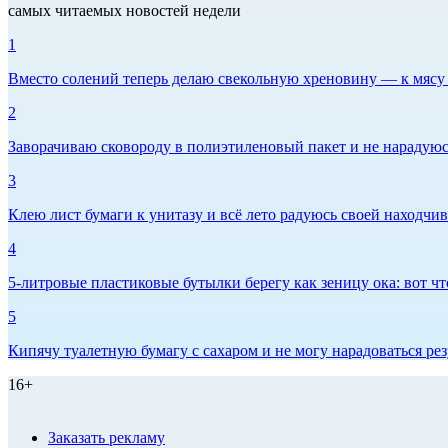
самых читаемых новостей недели
1
Вместо солений теперь делаю свекольную хреновину — к мясу и
2
Заворачиваю сковороду в полиэтиленовый пакет и не нарадуюсь 
3
Клею лист бумаги к унитазу и всё лето радуюсь своей находчиво
4
5-литровые пластиковые бутылки берегу как зеницу ока: вот ч
5
Кипячу туалетную бумагу с сахаром и не могу нарадоваться рез
16+
Заказать рекламу