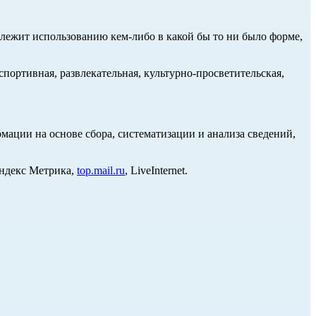
длежит использованию кем-либо в какой бы то ни было форме,
портивная, развлекательная, культурно-просветительская,
ции на основе сбора, систематизации и анализа сведений,
Яндекс Метрика,
top.mail.ru
, LiveInternet.