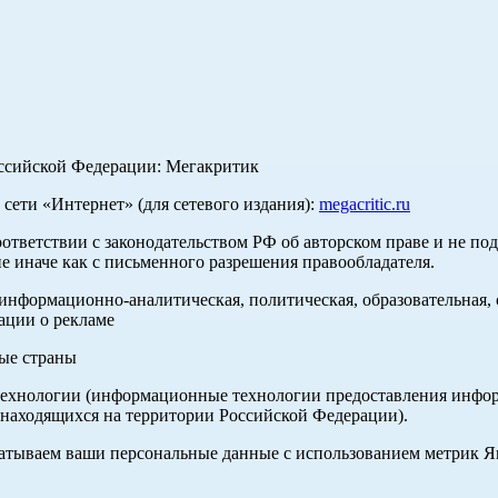
оссийской Федерации: Мегакритик
ети «Интернет» (для сетевого издания):
megacritic.ru
оответствии с законодательством РФ об авторском праве и не по
е иначе как с письменного разрешения правообладателя.
нформационно-аналитическая, политическая, образовательная, с
ации о рекламе
ные страны
хнологии (информационные технологии предоставления информа
 находящихся на территории Российской Федерации).
абатываем ваши персональные данные с использованием метрик 