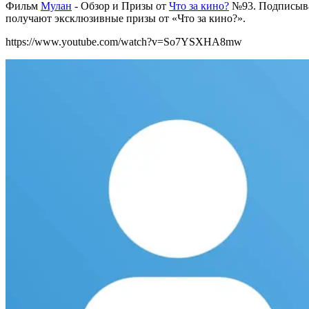
Фильм
Мулан
- Обзор и Призы от
Что за кино?
№93. Подписыва
получают эксклюзивные призы от «Что за кино?».
https://www.youtube.com/watch?v=So7YSXHA8mw