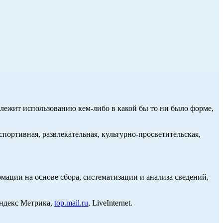
длежит использованию кем-либо в какой бы то ни было форме,
портивная, развлекательная, культурно-просветительская,
ции на основе сбора, систематизации и анализа сведений,
Яндекс Метрика,
top.mail.ru
, LiveInternet.