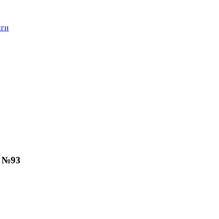
нги
" №93