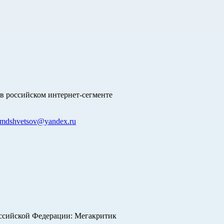
в российском интернет-сегменте
mdshvetsov@yandex.ru
оссийской Федерации: Мегакритик