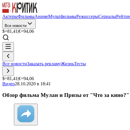
Актеры
Фильмы
Аниме
Мультфильмы
Режиссеры
Сериалы
Рейти
Все новости
$=
81,41
|
€=
94,06
Все новости
Заказать рекламу
Жизнь
Тесты
$=
81,41
|
€=
94,06
Видео
28.10.2020 в 18:41
Обзор фильма Мулан и Призы от "Что за кино?