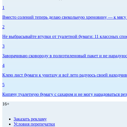
1
Вместо солений теперь делаю свекольную хреновину — к мясу и
2
Не выбрасывайте втулки от туалетной бумаги: 11 классных спо
3
Заворачиваю сковороду в полиэтиленовый пакет и не нарадуюсь 
4
Клею лист бумаги к унитазу и всё лето радуюсь своей находчиво
5
Кипячу туалетную бумагу с сахаром и не могу нарадоваться рез
16+
Заказать рекламу
Условия перепечатки