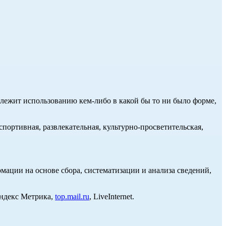
длежит использованию кем-либо в какой бы то ни было форме,
портивная, развлекательная, культурно-просветительская,
ции на основе сбора, систематизации и анализа сведений,
Яндекс Метрика,
top.mail.ru
, LiveInternet.