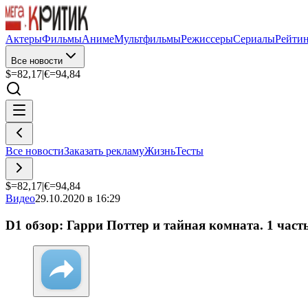
Актеры
Фильмы
Аниме
Мультфильмы
Режиссеры
Сериалы
Рейти
Все новости
$=
82,17
|
€=
94,84
Все новости
Заказать рекламу
Жизнь
Тесты
$=
82,17
|
€=
94,84
Видео
29.10.2020 в 16:29
D1 обзор: Гарри Поттер и тайная комната. 1 част