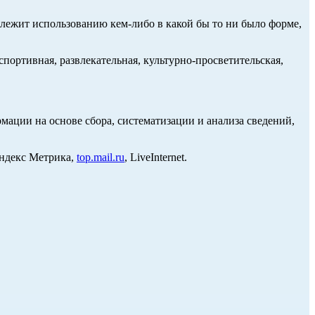
длежит использованию кем-либо в какой бы то ни было форме,
портивная, развлекательная, культурно-просветительская,
ции на основе сбора, систематизации и анализа сведений,
Яндекс Метрика,
top.mail.ru
, LiveInternet.