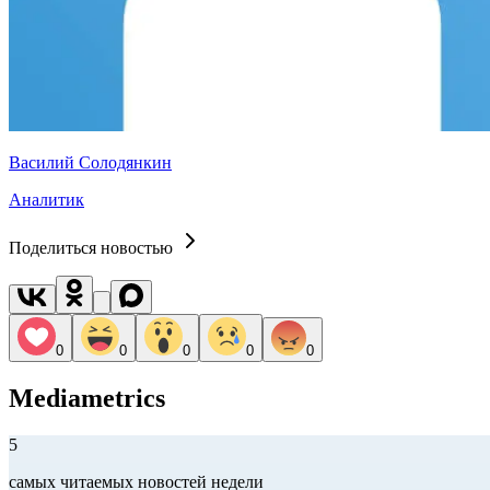
Василий Солодянкин
Аналитик
Поделиться новостью
0
0
0
0
0
Mediametrics
5
самых читаемых новостей недели