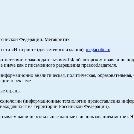
оссийской Федерации: Мегакритик
ети «Интернет» (для сетевого издания):
megacritic.ru
оответствии с законодательством РФ об авторском праве и не по
е иначе как с письменного разрешения правообладателя.
нформационно-аналитическая, политическая, образовательная, с
ации о рекламе
ные страны
хнологии (информационные технологии предоставления информа
 находящихся на территории Российской Федерации).
абатываем ваши персональные данные с использованием метрик 