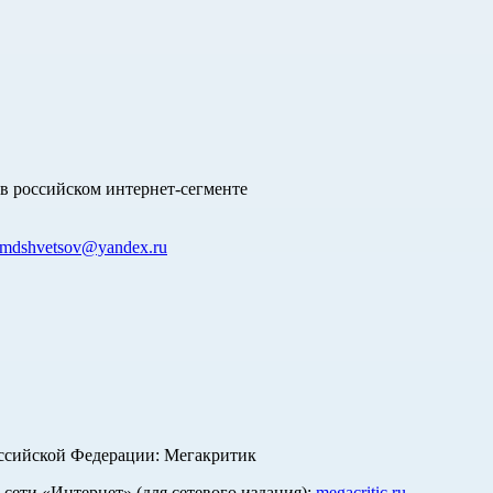
в российском интернет-сегменте
mdshvetsov@yandex.ru
оссийской Федерации: Мегакритик
ети «Интернет» (для сетевого издания):
megacritic.ru