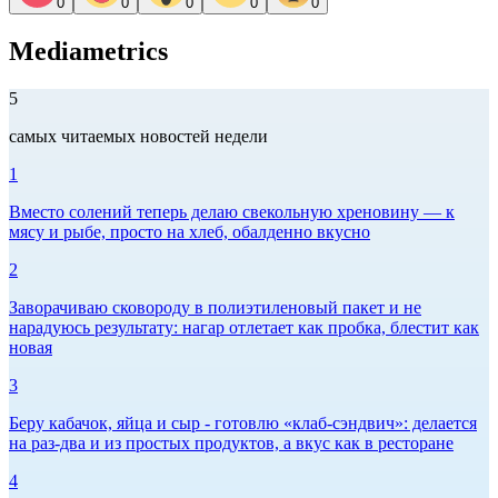
0
0
0
0
0
Mediametrics
5
самых читаемых новостей недели
1
Вместо солений теперь делаю свекольную хреновину — к
мясу и рыбе, просто на хлеб, обалденно вкусно
2
Заворачиваю сковороду в полиэтиленовый пакет и не
нарадуюсь результату: нагар отлетает как пробка, блестит как
новая
3
Беру кабачок, яйца и сыр - готовлю «клаб-сэндвич»: делается
на раз-два и из простых продуктов, а вкус как в ресторане
4