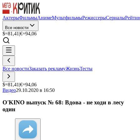
Актеры
Фильмы
Аниме
Мультфильмы
Режиссеры
Сериалы
Рейти
Все новости
$=
81,41
|
€=
94,06
Все новости
Заказать рекламу
Жизнь
Тесты
$=
81,41
|
€=
94,06
Видео
29.10.2020 в 16:50
O'KINO выпуск № 68: Вдова - не ходи в лесу
один