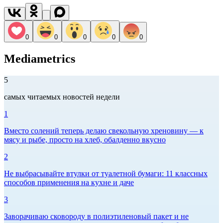
0
0
0
0
0
Mediametrics
5
самых читаемых новостей недели
1
Вместо солений теперь делаю свекольную хреновину — к
мясу и рыбе, просто на хлеб, обалденно вкусно
2
Не выбрасывайте втулки от туалетной бумаги: 11 классных
способов применения на кухне и даче
3
Заворачиваю сковороду в полиэтиленовый пакет и не