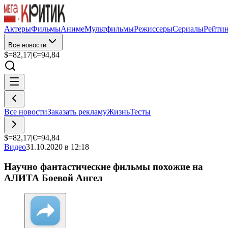
Актеры
Фильмы
Аниме
Мультфильмы
Режиссеры
Сериалы
Рейти
Все новости
$=
82,17
|
€=
94,84
Все новости
Заказать рекламу
Жизнь
Тесты
$=
82,17
|
€=
94,84
Видео
31.10.2020 в 12:18
Научно фантастические фильмы похожие на
АЛИТА Боевой Ангел