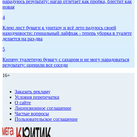
нарадуюсь результату: нагар отлетает как пробка, блестит как
новая
4
Клею лист бумаги к унитазу и всё лето радуюсь своей
находчивости: гениальный лайфхак - теперь уборка в туалете
делается на раз-два
5
Кипячу туалетную бумагу с сахаром и не могу нарадоваться
результату: оценили все соседи
16+
Заказать рекламу
Условия перепечатки
О сайте
Лицензионное соглашение
Частые вопросы
Пользовательское соглашение