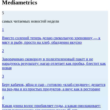
Mediametrics
5
самых читаемых новостей недели
1
Вместо солений теперь делаю свекольную хреновину — к
мясу и рыбе, просто на хлеб, обалденно вкусно
2
Заворачиваю сковороду в полиэтиленовый пакет и не
нарадуюсь результату: нагар отлетает как пробка, блестит как
новая
3
Беру кабачок, яйца и сыр - готовлю «клаб-сэндвич»: делается
на раз-два и из простых продуктов, а вкус как в ресторане
4
Какая длина волос прибавляет годы, а какая омолаживает: