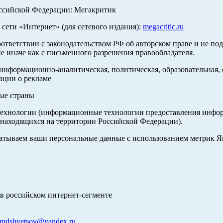
оссийской Федерации: Мегакритик
ети «Интернет» (для сетевого издания):
megacritic.ru
оответствии с законодательством РФ об авторском праве и не по
е иначе как с письменного разрешения правообладателя.
нформационно-аналитическая, политическая, образовательная, с
ации о рекламе
ные страны
хнологии (информационные технологии предоставления информа
 находящихся на территории Российской Федерации).
абатываем ваши персональные данные с использованием метрик 
в российском интернет-сегменте
mdshvetsov@yandex.ru