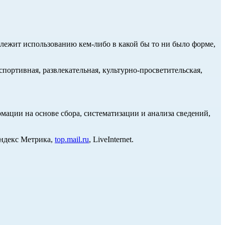
длежит использованию кем-либо в какой бы то ни было форме,
портивная, развлекательная, культурно-просветительская,
ции на основе сбора, систематизации и анализа сведений,
Яндекс Метрика,
top.mail.ru
, LiveInternet.