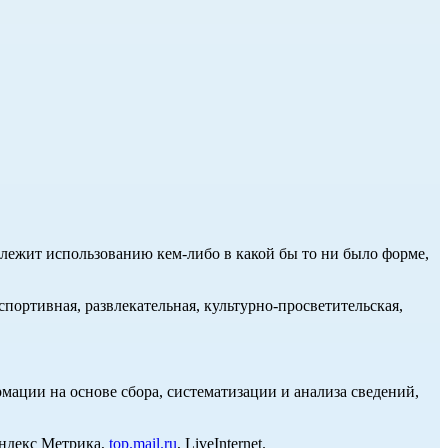
длежит использованию кем-либо в какой бы то ни было форме,
портивная, развлекательная, культурно-просветительская,
ции на основе сбора, систематизации и анализа сведений,
Яндекс Метрика,
top.mail.ru
, LiveInternet.