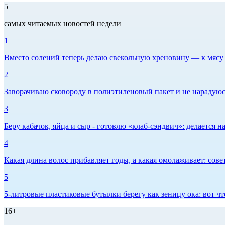
5
самых читаемых новостей недели
1
Вместо солений теперь делаю свекольную хреновину — к мясу и
2
Заворачиваю сковороду в полиэтиленовый пакет и не нарадуюсь 
3
Беру кабачок, яйца и сыр - готовлю «клаб-сэндвич»: делается на
4
Какая длина волос прибавляет годы, а какая омолаживает: сов
5
5-литровые пластиковые бутылки берегу как зеницу ока: вот ч
16+