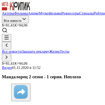
Актеры
Фильмы
Аниме
Мультфильмы
Режиссеры
Сериалы
Рейти
Все новости
$=
81,41
|
€=
94,06
Все новости
Заказать рекламу
Жизнь
Тесты
$=
81,41
|
€=
94,06
Видео
01.11.2020 в 11:52
Мандалорец 2 сезон - 1 серия. Неплохо