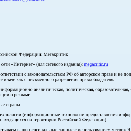
оссийской Федерации: Мегакритик
ети «Интернет» (для сетевого издания):
megacritic.ru
оответствии с законодательством РФ об авторском праве и не по
е иначе как с письменного разрешения правообладателя.
нформационно-аналитическая, политическая, образовательная, с
ации о рекламе
ные страны
хнологии (информационные технологии предоставления информа
 находящихся на территории Российской Федерации).
абатываем ваши персональные данные с использованием метрик 