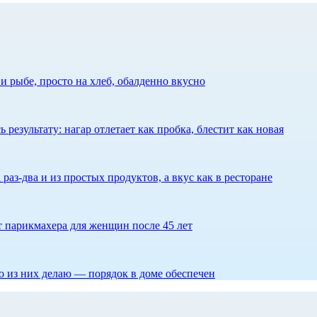
 рыбе, просто на хлеб, обалденно вкусно
результату: нагар отлетает как пробка, блестит как новая
 раз-два и из простых продуктов, а вкус как в ресторане
ет парикмахера для женщин после 45 лет
то из них делаю — порядок в доме обеспечен