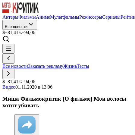
Актеры
Фильмы
Аниме
Мультфильмы
Режиссеры
Сериалы
Рейти
Все новости
$=
81,41
|
€=
94,06
Все новости
Заказать рекламу
Жизнь
Тесты
$=
81,41
|
€=
94,06
Видео
01.11.2020 в 13:06
Миша Фильмокритик [О фильме] Мои волосы
хотят убивать