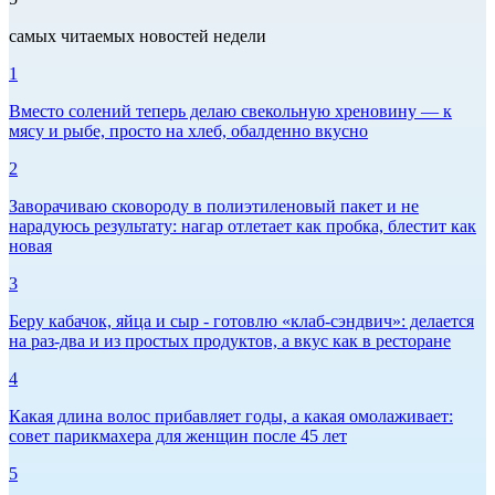
самых читаемых новостей недели
1
Вместо солений теперь делаю свекольную хреновину — к
мясу и рыбе, просто на хлеб, обалденно вкусно
2
Заворачиваю сковороду в полиэтиленовый пакет и не
нарадуюсь результату: нагар отлетает как пробка, блестит как
новая
3
Беру кабачок, яйца и сыр - готовлю «клаб-сэндвич»: делается
на раз-два и из простых продуктов, а вкус как в ресторане
4
Какая длина волос прибавляет годы, а какая омолаживает:
совет парикмахера для женщин после 45 лет
5