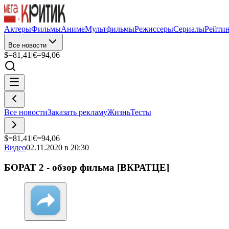
Актеры
Фильмы
Аниме
Мультфильмы
Режиссеры
Сериалы
Рейти
Все новости
$=
81,41
|
€=
94,06
Все новости
Заказать рекламу
Жизнь
Тесты
$=
81,41
|
€=
94,06
Видео
02.11.2020 в 20:30
БОРАТ 2 - обзор фильма [ВКРАТЦЕ]