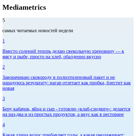
Mediametrics
5
самых читаемых новостей недели
1
Вместо солений теперь делаю свекольную хреновину — к
мясу и рыбе, просто на хлеб, обалденно вкусно
2
Заворачиваю сковороду в полиэтиленовый пакет и не
нарадуюсь результату: нагар отлетает как пробка, блестит как
новая
3
Беру кабачок, яйца и сыр - готовлю «клаб-сэндвич»: делается
на раз-два и из простых продуктов, а вкус как в ресторане
4
Какая длина волос прибавляет годы, а какая омолаживает: