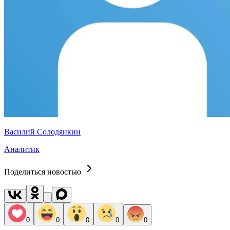
Василий Солодянкин
Аналитик
Поделиться новостью
0
0
0
0
0