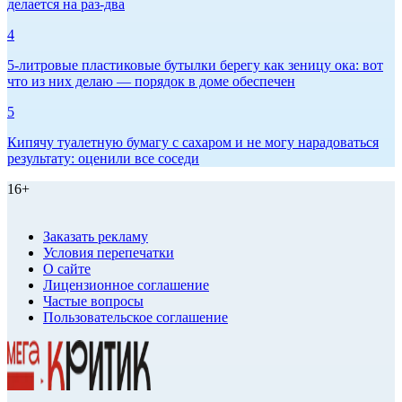
делается на раз-два
4
5-литровые пластиковые бутылки берегу как зеницу ока: вот
что из них делаю — порядок в доме обеспечен
5
Кипячу туалетную бумагу с сахаром и не могу нарадоваться
результату: оценили все соседи
16+
Заказать рекламу
Условия перепечатки
О сайте
Лицензионное соглашение
Частые вопросы
Пользовательское соглашение