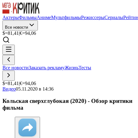
Актеры
Фильмы
Аниме
Мультфильмы
Режиссеры
Сериалы
Рейти
Все новости
$=
81,41
|
€=
94,06
Все новости
Заказать рекламу
Жизнь
Тесты
$=
81,41
|
€=
94,06
Видео
05.11.2020 в 14:36
Кольская сверхглубокая (2020) - Обзор критики
фильма