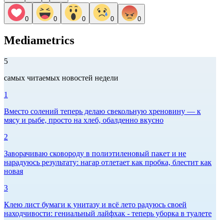
0
0
0
0
0
Mediametrics
5
самых читаемых новостей недели
1
Вместо солений теперь делаю свекольную хреновину — к
мясу и рыбе, просто на хлеб, обалденно вкусно
2
Заворачиваю сковороду в полиэтиленовый пакет и не
нарадуюсь результату: нагар отлетает как пробка, блестит как
новая
3
Клею лист бумаги к унитазу и всё лето радуюсь своей
находчивости: гениальный лайфхак - теперь уборка в туалете