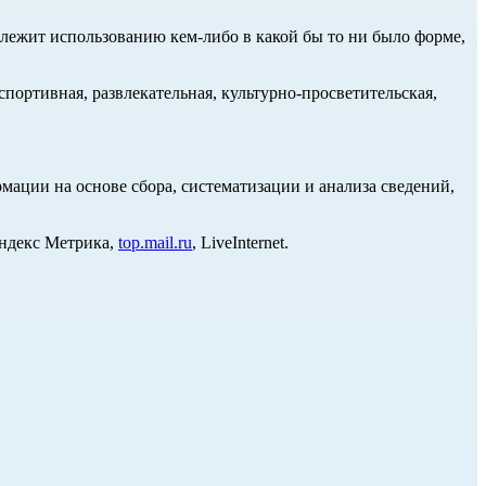
длежит использованию кем-либо в какой бы то ни было форме,
портивная, развлекательная, культурно-просветительская,
ции на основе сбора, систематизации и анализа сведений,
Яндекс Метрика,
top.mail.ru
, LiveInternet.