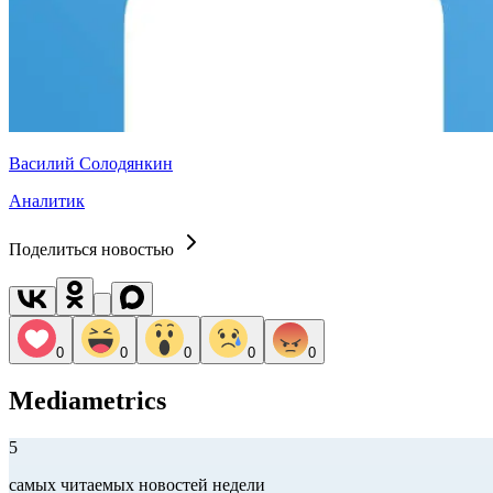
Василий Солодянкин
Аналитик
Поделиться новостью
0
0
0
0
0
Mediametrics
5
самых читаемых новостей недели