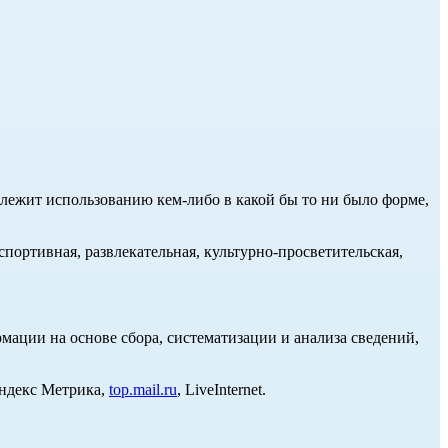
длежит использованию кем-либо в какой бы то ни было форме,
портивная, развлекательная, культурно-просветительская,
ции на основе сбора, систематизации и анализа сведений,
Яндекс Метрика,
top.mail.ru
, LiveInternet.