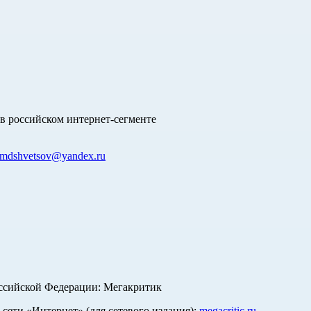
в российском интернет-сегменте
mdshvetsov@yandex.ru
оссийской Федерации: Мегакритик
ети «Интернет» (для сетевого издания):
megacritic.ru