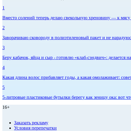
1
Вместо солений теперь делаю свекольную хреновину — к мясу и
2
Заворачиваю сковороду в полиэтиленовый пакет и не нарадуюсь 
3
Беру кабачок, яйца и сыр - готовлю «клаб-сэндвич»: делается на
4
Какая длина волос прибавляет годы, а какая омолаживает: сов
5
5-литровые пластиковые бутылки берегу как зеницу ока: вот ч
16+
Заказать рекламу
Условия перепечатки