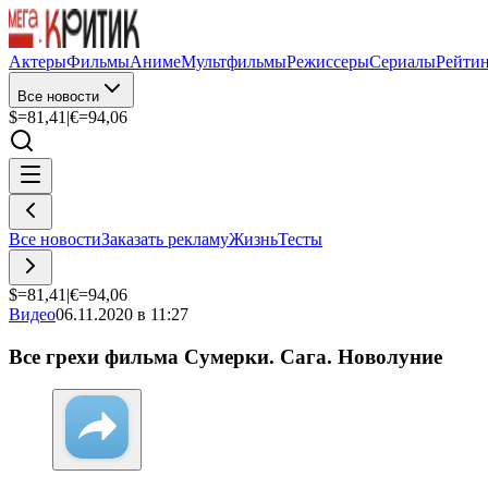
Актеры
Фильмы
Аниме
Мультфильмы
Режиссеры
Сериалы
Рейти
Все новости
$=
81,41
|
€=
94,06
Все новости
Заказать рекламу
Жизнь
Тесты
$=
81,41
|
€=
94,06
Видео
06.11.2020 в 11:27
Все грехи фильма Сумерки. Сага. Новолуние