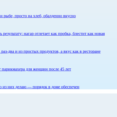
 рыбе, просто на хлеб, обалденно вкусно
результату: нагар отлетает как пробка, блестит как новая
 раз-два и из простых продуктов, а вкус как в ресторане
ет парикмахера для женщин после 45 лет
то из них делаю — порядок в доме обеспечен