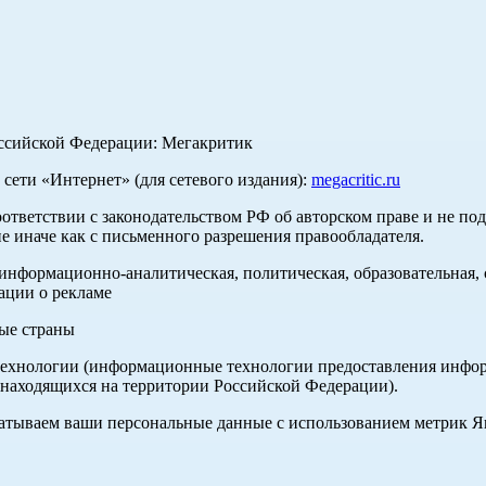
оссийской Федерации: Мегакритик
ети «Интернет» (для сетевого издания):
megacritic.ru
оответствии с законодательством РФ об авторском праве и не по
е иначе как с письменного разрешения правообладателя.
нформационно-аналитическая, политическая, образовательная, с
ации о рекламе
ные страны
хнологии (информационные технологии предоставления информа
 находящихся на территории Российской Федерации).
абатываем ваши персональные данные с использованием метрик 