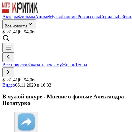
Актеры
Фильмы
Аниме
Мультфильмы
Режиссеры
Сериалы
Рейти
Все новости
$=
81,41
|
€=
94,06
Все новости
Заказать рекламу
Жизнь
Тесты
$=
81,41
|
€=
94,06
Видео
06.11.2020 в 16:33
В чужой шкуре - Мнение о фильме Александра
Потатурко