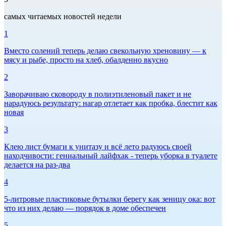
самых читаемых новостей недели
1
Вместо солений теперь делаю свекольную хреновину — к
мясу и рыбе, просто на хлеб, обалденно вкусно
2
Заворачиваю сковороду в полиэтиленовый пакет и не
нарадуюсь результату: нагар отлетает как пробка, блестит как
новая
3
Клею лист бумаги к унитазу и всё лето радуюсь своей
находчивости: гениальный лайфхак - теперь уборка в туалете
делается на раз-два
4
5-литровые пластиковые бутылки берегу как зеницу ока: вот
что из них делаю — порядок в доме обеспечен
5