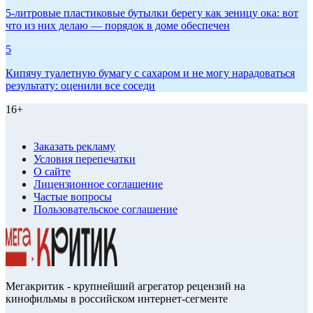
5-литровые пластиковые бутылки берегу как зеницу ока: вот
что из них делаю — порядок в доме обеспечен
5
Кипячу туалетную бумагу с сахаром и не могу нарадоваться
результату: оценили все соседи
16+
Заказать рекламу
Условия перепечатки
О сайте
Лицензионное соглашение
Частые вопросы
Пользовательское соглашение
Мегакритик - крупнейший агрегатор рецензий на
кинофильмы в российском интернет-сегменте