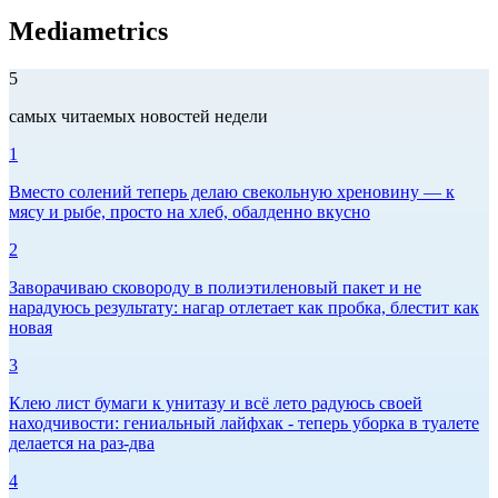
Mediametrics
5
самых читаемых новостей недели
1
Вместо солений теперь делаю свекольную хреновину — к
мясу и рыбе, просто на хлеб, обалденно вкусно
2
Заворачиваю сковороду в полиэтиленовый пакет и не
нарадуюсь результату: нагар отлетает как пробка, блестит как
новая
3
Клею лист бумаги к унитазу и всё лето радуюсь своей
находчивости: гениальный лайфхак - теперь уборка в туалете
делается на раз-два
4