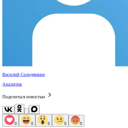
Василий Солодянкин
Аналитик
Поделиться новостью
0
0
0
0
0