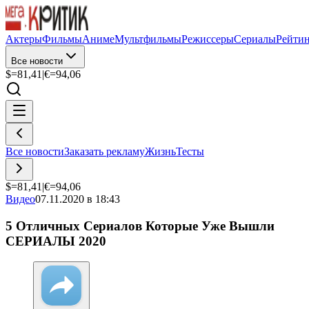
Актеры
Фильмы
Аниме
Мультфильмы
Режиссеры
Сериалы
Рейти
Все новости
$=
81,41
|
€=
94,06
Все новости
Заказать рекламу
Жизнь
Тесты
$=
81,41
|
€=
94,06
Видео
07.11.2020 в 18:43
5 Отличных Сериалов Которые Уже Вышли
СЕРИАЛЫ 2020