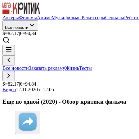
Актеры
Фильмы
Аниме
Мультфильмы
Режиссеры
Сериалы
Рейти
Все новости
$=
82,17
|
€=
94,84
Все новости
Заказать рекламу
Жизнь
Тесты
$=
82,17
|
€=
94,84
Видео
12.11.2020 в 12:05
Еще по одной (2020) - Обзор критики фильма