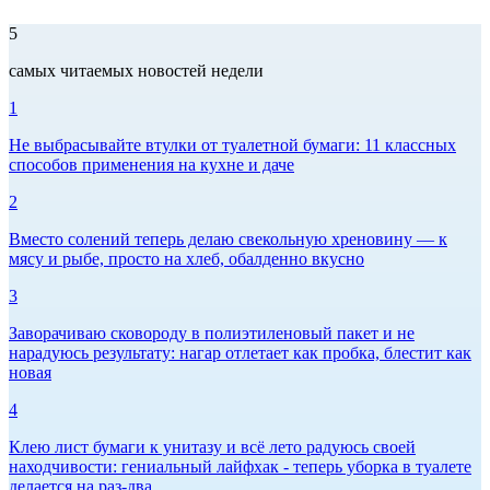
5
самых читаемых новостей недели
1
Не выбрасывайте втулки от туалетной бумаги: 11 классных
способов применения на кухне и даче
2
Вместо солений теперь делаю свекольную хреновину — к
мясу и рыбе, просто на хлеб, обалденно вкусно
3
Заворачиваю сковороду в полиэтиленовый пакет и не
нарадуюсь результату: нагар отлетает как пробка, блестит как
новая
4
Клею лист бумаги к унитазу и всё лето радуюсь своей
находчивости: гениальный лайфхак - теперь уборка в туалете
делается на раз-два