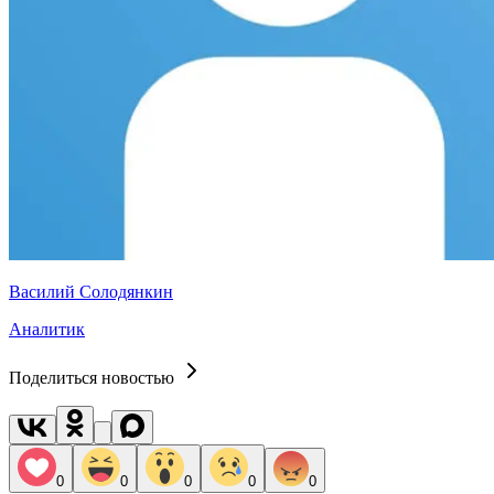
Василий Солодянкин
Аналитик
Поделиться новостью
0
0
0
0
0