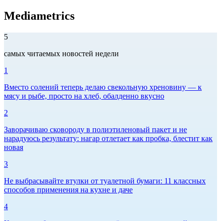
Mediametrics
5
самых читаемых новостей недели
1
Вместо солений теперь делаю свекольную хреновину — к
мясу и рыбе, просто на хлеб, обалденно вкусно
2
Заворачиваю сковороду в полиэтиленовый пакет и не
нарадуюсь результату: нагар отлетает как пробка, блестит как
новая
3
Не выбрасывайте втулки от туалетной бумаги: 11 классных
способов применения на кухне и даче
4