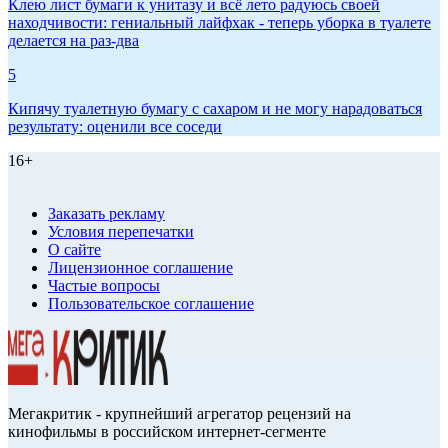
Клею лист бумаги к унитазу и всё лето радуюсь своей
находчивости: гениальный лайфхак - теперь уборка в туалете
делается на раз-два
5
Кипячу туалетную бумагу с сахаром и не могу нарадоваться
результату: оценили все соседи
16+
Заказать рекламу
Условия перепечатки
О сайте
Лицензионное соглашение
Частые вопросы
Пользовательское соглашение
Мегакритик - крупнейший агрегатор рецензий на
кинофильмы в российском интернет-сегменте