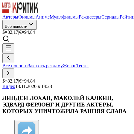
Актеры
Фильмы
Аниме
Мультфильмы
Режиссеры
Сериалы
Рейти
Все новости
$=
82,17
|
€=
94,84
Все новости
Заказать рекламу
Жизнь
Тесты
$=
82,17
|
€=
94,84
Видео
13.11.2020 в 14:23
ЛИНДСИ ЛОХАН, МАКОЛЕЙ КАЛКИН,
ЭДВАРД ФЁРЛОНГ И ДРУГИЕ АКТЕРЫ,
КОТОРЫХ УНИЧТОЖИЛА РАННЯЯ СЛАВА