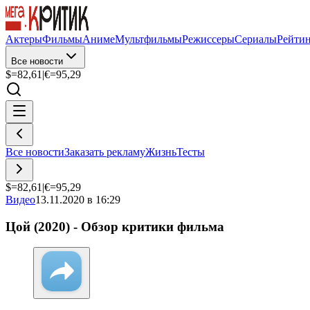
Актеры
Фильмы
Аниме
Мультфильмы
Режиссеры
Сериалы
Рейти
Все новости
$=
82,61
|
€=
95,29
Все новости
Заказать рекламу
Жизнь
Тесты
$=
82,61
|
€=
95,29
Видео
13.11.2020 в 16:29
Цой (2020) - Обзор критики фильма