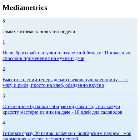
Mediametrics
5
самых читаемых новостей недели
1
Не выбрасывайте втулки от туалетной бумаги: 11 классных
способов применения на кухне и даче
2
Вместо солений теперь делаю свекольную хреновину — к
мясу и рыбе, просто на хлеб, обалденно вкусно
3
Стеклянные бутылки собираю круглый год: вот какую
красоту мастерю из них на даче - 10 идей для садоводов
4
Готовьте сразу 20 банок: кабачки с болгарским перцем - моя
фирменная закуска, улетает первой