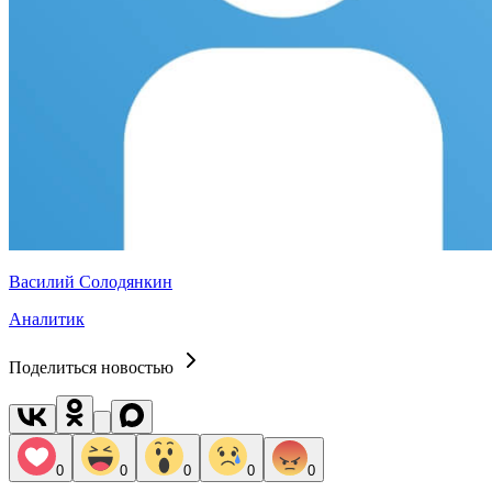
Василий Солодянкин
Аналитик
Поделиться новостью
0
0
0
0
0