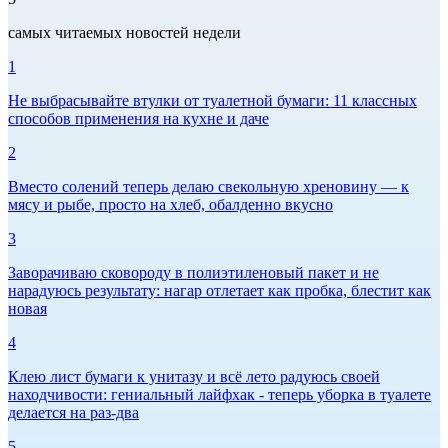
самых читаемых новостей недели
1
Не выбрасывайте втулки от туалетной бумаги: 11 классных
способов применения на кухне и даче
2
Вместо солений теперь делаю свекольную хреновину — к
мясу и рыбе, просто на хлеб, обалденно вкусно
3
Заворачиваю сковороду в полиэтиленовый пакет и не
нарадуюсь результату: нагар отлетает как пробка, блестит как
новая
4
Клею лист бумаги к унитазу и всё лето радуюсь своей
находчивости: гениальный лайфхак - теперь уборка в туалете
делается на раз-два
5