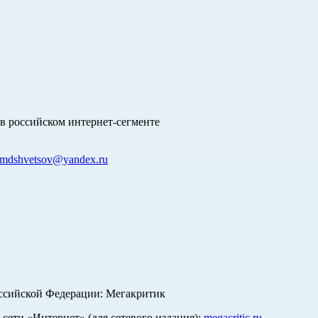
в российском интернет-сегменте
mdshvetsov@yandex.ru
оссийской Федерации: Мегакритик
ети «Интернет» (для сетевого издания):
megacritic.ru