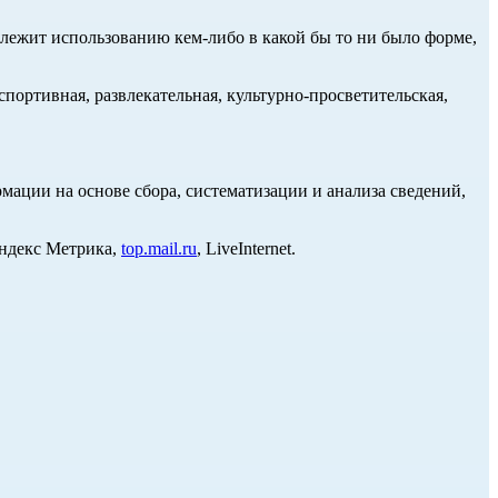
длежит использованию кем-либо в какой бы то ни было форме,
портивная, развлекательная, культурно-просветительская,
ции на основе сбора, систематизации и анализа сведений,
Яндекс Метрика,
top.mail.ru
, LiveInternet.