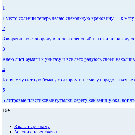
1
Вместо солений теперь делаю свекольную хреновину — к мясу и
2
Заворачиваю сковороду в полиэтиленовый пакет и не нарадуюсь 
3
Клею лист бумаги к унитазу и всё лето радуюсь своей находчиво
4
Кипячу туалетную бумагу с сахаром и не могу нарадоваться рез
5
5-литровые пластиковые бутылки берегу как зеницу ока: вот ч
16+
Заказать рекламу
Условия перепечатки