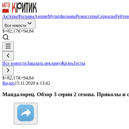
Актеры
Фильмы
Аниме
Мультфильмы
Режиссеры
Сериалы
Рейти
Все новости
$=
82,17
|
€=
94,84
Все новости
Заказать рекламу
Жизнь
Тесты
$=
82,17
|
€=
94,84
Видео
15.11.2020 в 13:42
Мандалорец. Обзор 3 серии 2 сезона. Приколы и