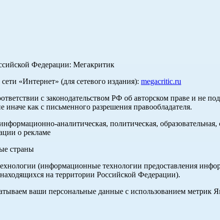
оссийской Федерации: Мегакритик
ети «Интернет» (для сетевого издания):
megacritic.ru
оответствии с законодательством РФ об авторском праве и не по
е иначе как с письменного разрешения правообладателя.
нформационно-аналитическая, политическая, образовательная, с
ации о рекламе
ные страны
хнологии (информационные технологии предоставления информа
 находящихся на территории Российской Федерации).
абатываем ваши персональные данные с использованием метрик 