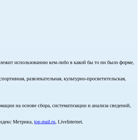
длежит использованию кем-либо в какой бы то ни было форме,
портивная, развлекательная, культурно-просветительская,
ции на основе сбора, систематизации и анализа сведений,
Яндекс Метрика,
top.mail.ru
, LiveInternet.