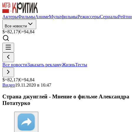
Актеры
Фильмы
Аниме
Мультфильмы
Режиссеры
Сериалы
Рейти
Все новости
$=
82,17
|
€=
94,84
Все новости
Заказать рекламу
Жизнь
Тесты
$=
82,17
|
€=
94,84
Видео
19.11.2020 в 16:47
Страна джунглей - Мнение о фильме Александра
Потатурко