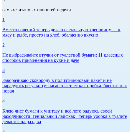
самых читаемых новостей недели
1
Вместо солений теперь делаю свекольную хреновину — к
мясу и рыбе, просто на хлеб, обалденно вкусно
2
Не выбрасывайте втулки от туалетной бумаги: 11 классных
способов применения на кухне и даче
3
Заворачиваю сковороду в полиэтиленовый пакет и не
нарадуюсь результату: нагар отлетает как пробка, блестит как
новая
4
Клею лист бумаги к унитазу и всё лето радуюсь своей
находчивости: гениальный лайфхак - теперь уборка в туалете
делается на раз-два
5