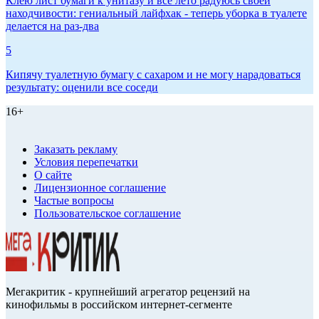
Клею лист бумаги к унитазу и всё лето радуюсь своей
находчивости: гениальный лайфхак - теперь уборка в туалете
делается на раз-два
5
Кипячу туалетную бумагу с сахаром и не могу нарадоваться
результату: оценили все соседи
16+
Заказать рекламу
Условия перепечатки
О сайте
Лицензионное соглашение
Частые вопросы
Пользовательское соглашение
Мегакритик - крупнейший агрегатор рецензий на
кинофильмы в российском интернет-сегменте