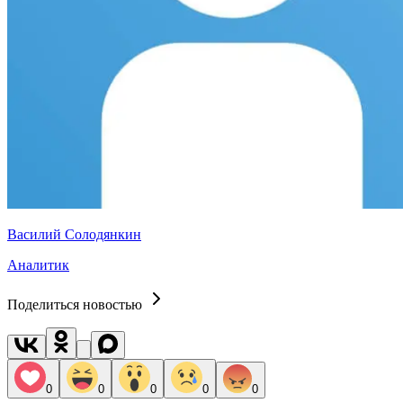
Василий Солодянкин
Аналитик
Поделиться новостью
0
0
0
0
0