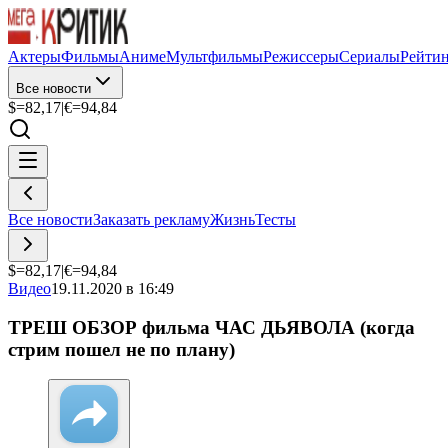
Актеры
Фильмы
Аниме
Мультфильмы
Режиссеры
Сериалы
Рейти
Все новости
$=
82,17
|
€=
94,84
Все новости
Заказать рекламу
Жизнь
Тесты
$=
82,17
|
€=
94,84
Видео
19.11.2020 в 16:49
ТРЕШ ОБЗОР фильма ЧАС ДЬЯВОЛА (когда
стрим пошел не по плану)