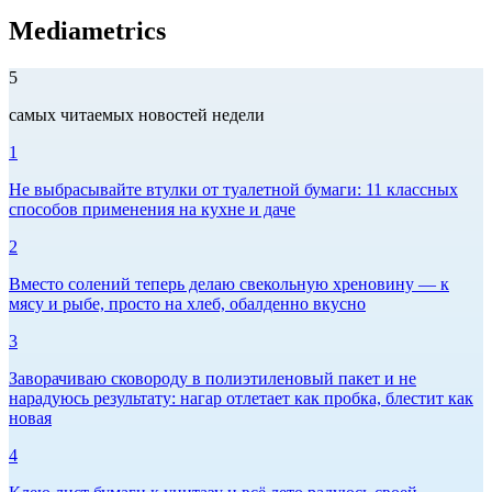
Mediametrics
5
самых читаемых новостей недели
1
Не выбрасывайте втулки от туалетной бумаги: 11 классных
способов применения на кухне и даче
2
Вместо солений теперь делаю свекольную хреновину — к
мясу и рыбе, просто на хлеб, обалденно вкусно
3
Заворачиваю сковороду в полиэтиленовый пакет и не
нарадуюсь результату: нагар отлетает как пробка, блестит как
новая
4