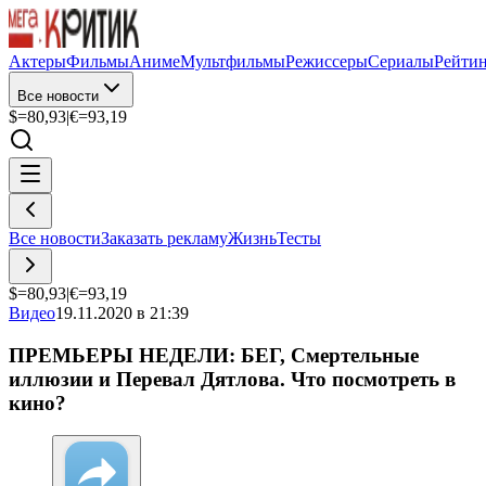
Актеры
Фильмы
Аниме
Мультфильмы
Режиссеры
Сериалы
Рейти
Все новости
$=
80,93
|
€=
93,19
Все новости
Заказать рекламу
Жизнь
Тесты
$=
80,93
|
€=
93,19
Видео
19.11.2020 в 21:39
ПРЕМЬЕРЫ НЕДЕЛИ: БЕГ, Смертельные
иллюзии и Перевал Дятлова. Что посмотреть в
кино?