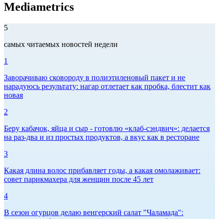
Mediametrics
5
самых читаемых новостей недели
1
Заворачиваю сковороду в полиэтиленовый пакет и не
нарадуюсь результату: нагар отлетает как пробка, блестит как
новая
2
Беру кабачок, яйца и сыр - готовлю «клаб-сэндвич»: делается
на раз-два и из простых продуктов, а вкус как в ресторане
3
Какая длина волос прибавляет годы, а какая омолаживает:
совет парикмахера для женщин после 45 лет
4
В сезон огурцов делаю венгерский салат "Чаламада":