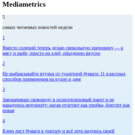
Mediametrics
5
самых читаемых новостей недели
1
Вместо солений теперь делаю свекольную хреновину — к
мясу и рыбе, просто на хлеб, обалденно вкусно
2
Не выбрасывайте втулки от туалетной бумаги: 11 классных
способов применения на кухне и даче
3
Заворачиваю сковороду в полиэтиленовый пакет и не
нарадуюсь результату: нагар отлетает как пробка, блестит как
новая
4
Клею лист бумаги к унитазу и всё лето радуюсь своей