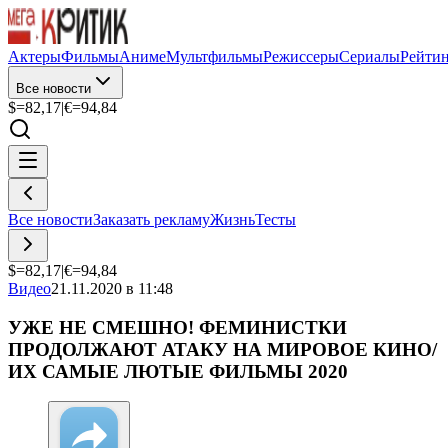
Актеры
Фильмы
Аниме
Мультфильмы
Режиссеры
Сериалы
Рейти
Все новости
$=
82,17
|
€=
94,84
Все новости
Заказать рекламу
Жизнь
Тесты
$=
82,17
|
€=
94,84
Видео
21.11.2020 в 11:48
УЖЕ НЕ СМЕШНО! ФЕМИНИСТКИ
ПРОДОЛЖАЮТ АТАКУ НА МИРОВОЕ КИНО/
ИХ САМЫЕ ЛЮТЫЕ ФИЛЬМЫ 2020