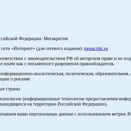
оссийской Федерации: Мегакритик
ети «Интернет» (для сетевого издания):
megacritic.ru
оответствии с законодательством РФ об авторском праве и не по
е иначе как с письменного разрешения правообладателя.
нформационно-аналитическая, политическая, образовательная, с
ации о рекламе
ные страны
хнологии (информационные технологии предоставления информа
 находящихся на территории Российской Федерации).
абатываем ваши персональные данные с использованием метрик 