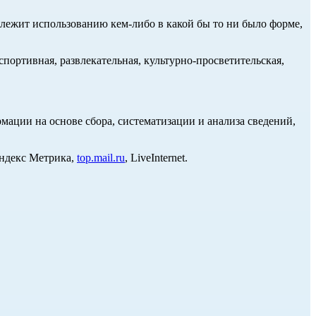
длежит использованию кем-либо в какой бы то ни было форме,
портивная, развлекательная, культурно-просветительская,
ции на основе сбора, систематизации и анализа сведений,
Яндекс Метрика,
top.mail.ru
, LiveInternet.