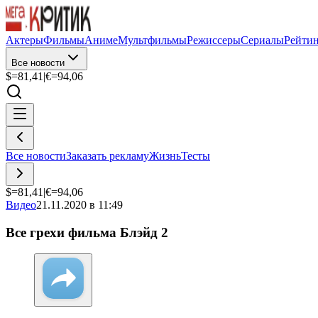
Актеры
Фильмы
Аниме
Мультфильмы
Режиссеры
Сериалы
Рейти
Все новости
$=
81,41
|
€=
94,06
Все новости
Заказать рекламу
Жизнь
Тесты
$=
81,41
|
€=
94,06
Видео
21.11.2020 в 11:49
Все грехи фильма Блэйд 2