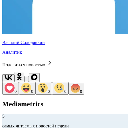
Василий Солодянкин
Аналитик
Поделиться новостью
0
0
0
0
0
Mediametrics
5
самых читаемых новостей недели