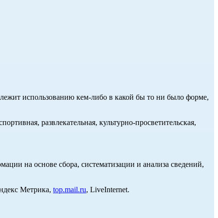
длежит использованию кем-либо в какой бы то ни было форме,
портивная, развлекательная, культурно-просветительская,
ции на основе сбора, систематизации и анализа сведений,
Яндекс Метрика,
top.mail.ru
, LiveInternet.