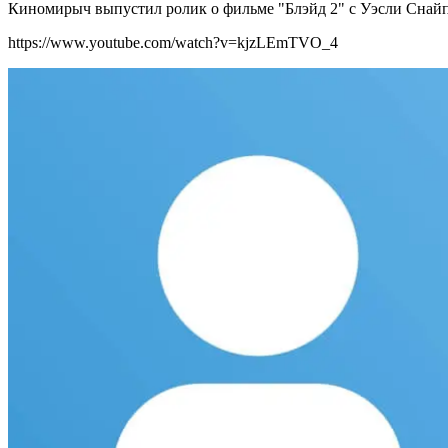
Киномирыч выпустил ролик о фильме "Блэйд 2" с Уэсли Снайп
https://www.youtube.com/watch?v=kjzLEmTVO_4