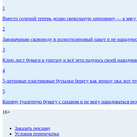
1
Вместо солений теперь делаю свекольную хреновину — к мясу и
2
Заворачиваю сковороду в полиэтиленовый пакет и не нарадуюсь 
3
Клею лист бумаги к унитазу и всё лето радуюсь своей находчиво
4
5-литровые пластиковые бутылки берегу как зеницу ока: вот ч
5
Кипячу туалетную бумагу с сахаром и не могу нарадоваться рез
16+
Заказать рекламу
Условия перепечатки