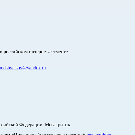
в российском интернет-сегменте
mdshvetsov@yandex.ru
оссийской Федерации: Мегакритик
ети «Интернет» (для сетевого издания):
megacritic.ru