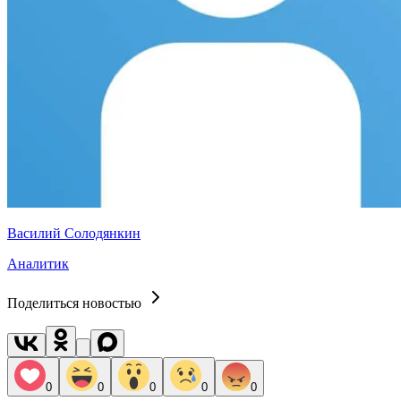
Василий Солодянкин
Аналитик
Поделиться новостью
0
0
0
0
0