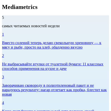
Mediametrics
5
самых читаемых новостей недели
1
Вместо солений теперь делаю свекольную хреновину — к
мясу и рыбе, просто на хлеб, обалденно вкусно
2
Не выбрасывайте втулки от туалетной бумаги: 11 классных
способов применения на кухне и даче
3
Заворачиваю сковороду в полиэтиленовый пакет и не
нарадуюсь результату: нагар отлетает как пробка, блестит как
новая
4