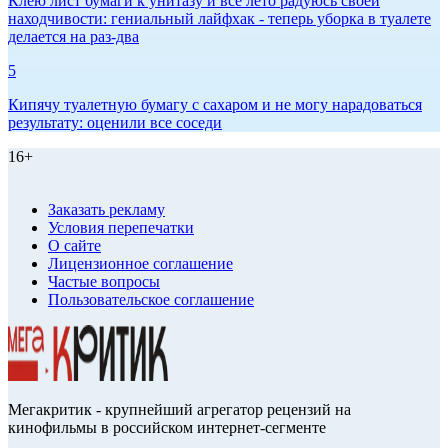
Клею лист бумаги к унитазу и всё лето радуюсь своей
находчивости: гениальный лайфхак - теперь уборка в туалете
делается на раз-два
5
Кипячу туалетную бумагу с сахаром и не могу нарадоваться
результату: оценили все соседи
16+
Заказать рекламу
Условия перепечатки
О сайте
Лицензионное соглашение
Частые вопросы
Пользовательское соглашение
Мегакритик - крупнейший агрегатор рецензий на
кинофильмы в российском интернет-сегменте