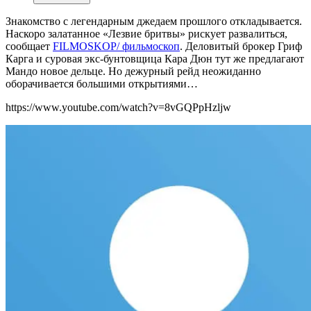
Знакомство с легендарным джедаем прошлого откладывается.
Наскоро залатанное «Лезвие бритвы» рискует развалиться,
сообщает
FILMOSKOP/ фильмоскоп
. Деловитый брокер Гриф
Карга и суровая экс-бунтовщица Кара Дюн тут же предлагают
Мандо новое дельце. Но дежурный рейд неожиданно
оборачивается большими открытиями…
https://www.youtube.com/watch?v=8vGQPpHzljw