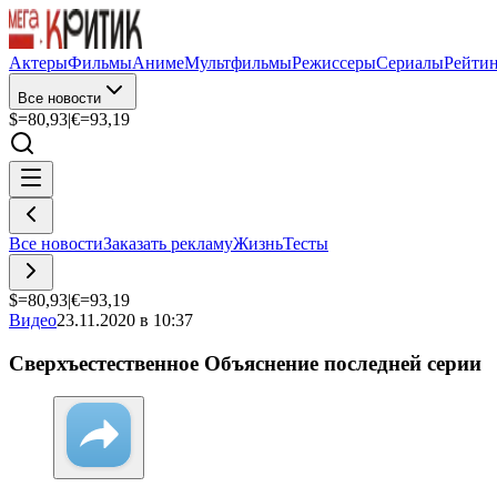
Актеры
Фильмы
Аниме
Мультфильмы
Режиссеры
Сериалы
Рейти
Все новости
$=
80,93
|
€=
93,19
Все новости
Заказать рекламу
Жизнь
Тесты
$=
80,93
|
€=
93,19
Видео
23.11.2020 в 10:37
Сверхъестественное Объяснение последней серии