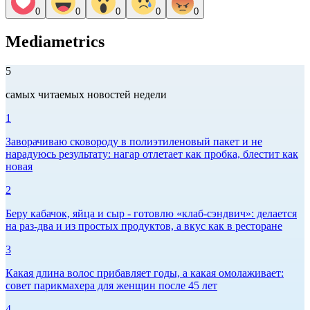
0
0
0
0
0
Mediametrics
5
самых читаемых новостей недели
1
Заворачиваю сковороду в полиэтиленовый пакет и не
нарадуюсь результату: нагар отлетает как пробка, блестит как
новая
2
Беру кабачок, яйца и сыр - готовлю «клаб-сэндвич»: делается
на раз-два и из простых продуктов, а вкус как в ресторане
3
Какая длина волос прибавляет годы, а какая омолаживает:
совет парикмахера для женщин после 45 лет
4