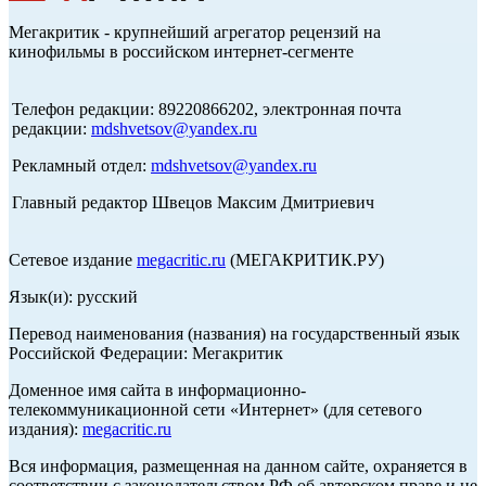
Мегакритик - крупнейший агрегатор рецензий на
кинофильмы в российском интернет-сегменте
Телефон редакции: 89220866202, электронная почта
редакции:
mdshvetsov@yandex.ru
Рекламный отдел:
mdshvetsov@yandex.ru
Главный редактор Швецов Максим Дмитриевич
Сетевое издание
megacritic.ru
(МЕГАКРИТИК.РУ)
Язык(и): русский
Перевод наименования (названия) на государственный язык
Российской Федерации: Мегакритик
Доменное имя сайта в информационно-
телекоммуникационной сети «Интернет» (для сетевого
издания):
megacritic.ru
Вся информация, размещенная на данном сайте, охраняется в
соответствии с законодательством РФ об авторском праве и не