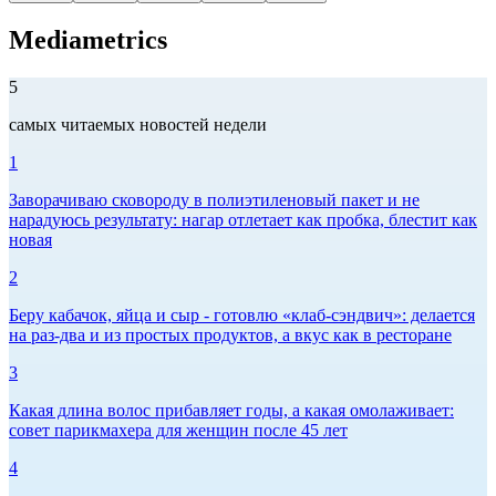
Mediametrics
5
самых читаемых новостей недели
1
Заворачиваю сковороду в полиэтиленовый пакет и не
нарадуюсь результату: нагар отлетает как пробка, блестит как
новая
2
Беру кабачок, яйца и сыр - готовлю «клаб-сэндвич»: делается
на раз-два и из простых продуктов, а вкус как в ресторане
3
Какая длина волос прибавляет годы, а какая омолаживает:
совет парикмахера для женщин после 45 лет
4