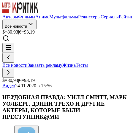
Актеры
Фильмы
Аниме
Мультфильмы
Режиссеры
Сериалы
Рейти
Все новости
$=
80,93
|
€=
93,19
Все новости
Заказать рекламу
Жизнь
Тесты
$=
80,93
|
€=
93,19
Видео
24.11.2020 в 15:56
НЕУДОБНАЯ ПРАВДА: УИЛЛ СМИТТ, МАРК
УОЛБЕРГ, ДЭННИ ТРЕХО И ДРУГИЕ
АКТЕРЫ, КОТОРЫЕ БЫЛИ
ПРЕСТУПНИК@МИ