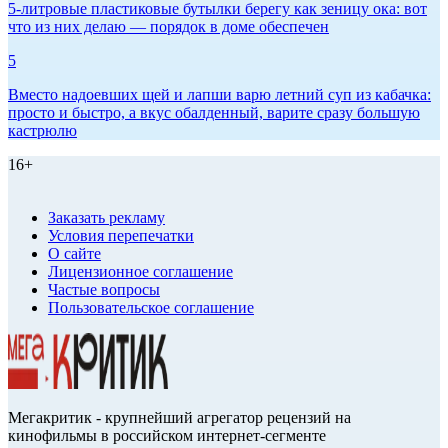
5-литровые пластиковые бутылки берегу как зеницу ока: вот
что из них делаю — порядок в доме обеспечен
5
Вместо надоевших щей и лапши варю летний суп из кабачка:
просто и быстро, а вкус обалденный, варите сразу большую
кастрюлю
16+
Заказать рекламу
Условия перепечатки
О сайте
Лицензионное соглашение
Частые вопросы
Пользовательское соглашение
Мегакритик - крупнейший агрегатор рецензий на
кинофильмы в российском интернет-сегменте