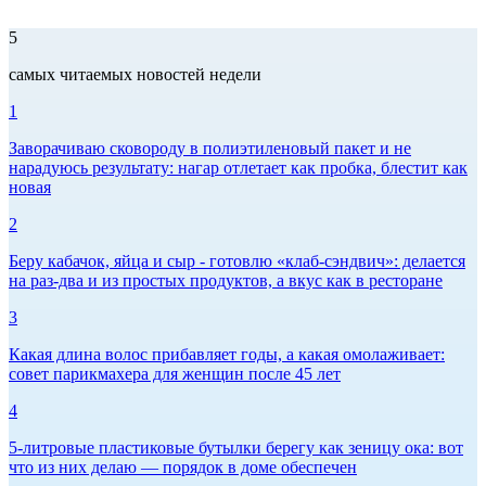
5
самых читаемых новостей недели
1
Заворачиваю сковороду в полиэтиленовый пакет и не
нарадуюсь результату: нагар отлетает как пробка, блестит как
новая
2
Беру кабачок, яйца и сыр - готовлю «клаб-сэндвич»: делается
на раз-два и из простых продуктов, а вкус как в ресторане
3
Какая длина волос прибавляет годы, а какая омолаживает:
совет парикмахера для женщин после 45 лет
4
5-литровые пластиковые бутылки берегу как зеницу ока: вот
что из них делаю — порядок в доме обеспечен