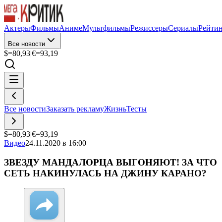
Актеры
Фильмы
Аниме
Мультфильмы
Режиссеры
Сериалы
Рейти
Все новости
$=
80,93
|
€=
93,19
Все новости
Заказать рекламу
Жизнь
Тесты
$=
80,93
|
€=
93,19
Видео
24.11.2020 в 16:00
ЗВЕЗДУ МАНДАЛОРЦА ВЫГОНЯЮТ! ЗА ЧТО
СЕТЬ НАКИНУЛАСЬ НА ДЖИНУ КАРАНО?