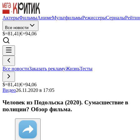
Актеры
Фильмы
Аниме
Мультфильмы
Режиссеры
Сериалы
Рейти
Все новости
$=
81,41
|
€=
94,06
Все новости
Заказать рекламу
Жизнь
Тесты
$=
81,41
|
€=
94,06
Видео
26.11.2020 в 17:05
Человек из Подольска (2020). Сумасшествие в
полиции? Обзор фильма.