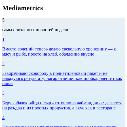
Mediametrics
5
самых читаемых новостей недели
1
Вместо солений теперь делаю свекольную хреновину — к
мясу и рыбе, просто на хлеб, обалденно вкусно
2
Заворачиваю сковороду в полиэтиленовый пакет и не
нарадуюсь результату: нагар отлетает как пробка, блестит как
новая
3
Беру кабачок, яйца и сыр - готовлю «клаб-сэндвич»: делается
на раз-два и из простых продуктов, а вкус как в ресторане
4