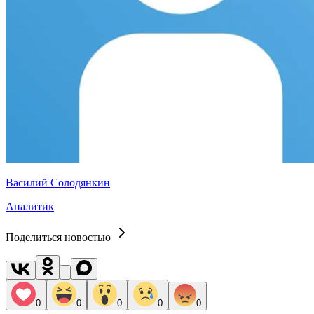
Василий Солодянкин
Аналитик
Поделиться новостью
0
0
0
0
0