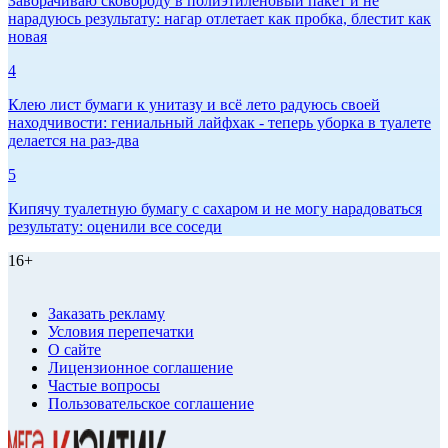
Заворачиваю сковороду в полиэтиленовый пакет и не
нарадуюсь результату: нагар отлетает как пробка, блестит как
новая
4
Клею лист бумаги к унитазу и всё лето радуюсь своей
находчивости: гениальный лайфхак - теперь уборка в туалете
делается на раз-два
5
Кипячу туалетную бумагу с сахаром и не могу нарадоваться
результату: оценили все соседи
16+
Заказать рекламу
Условия перепечатки
О сайте
Лицензионное соглашение
Частые вопросы
Пользовательское соглашение