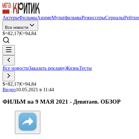
Актеры
Фильмы
Аниме
Мультфильмы
Режиссеры
Сериалы
Рейти
Все новости
$=
82,17
|
€=
94,84
Все новости
Заказать рекламу
Жизнь
Тесты
$=
82,17
|
€=
94,84
Видео
10.05.2021 в 11:44
ФИЛЬМ на 9 МАЯ 2021 - Девятаев. ОБЗОР