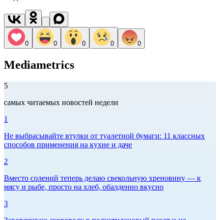
0
0
0
0
0
Mediametrics
5
самых читаемых новостей недели
1
Не выбрасывайте втулки от туалетной бумаги: 11 классных
способов применения на кухне и даче
2
Вместо солений теперь делаю свекольную хреновину — к
мясу и рыбе, просто на хлеб, обалденно вкусно
3