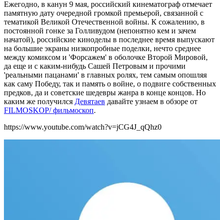
Ежегодно, в канун 9 мая, российский кинематограф отмечает
памятную дату очередной громкой премьерой, связанной с
тематикой Великой Отечественной войны. К сожалению, в
постоянной гонке за Голливудом (непонятно кем и зачем
начатой), российские киноделы в последнее время выпускают
на большие экраны низкопробные поделки, нечто среднее
между комиксом и 'Форсажем' в оболочке Второй Мировой,
да еще и с каким-нибудь Сашей Петровым и прочими
'реальными пацанами' в главных ролях, тем самым опошляя
как саму Победу, так и память о войне, о подвиге собственных
предков, да и советские шедевры жанра в конце концов. Но
каким же получился
Девятаев
давайте узнаем в обзоре от
FILMOSKOP/ фильмоскоп
.
https://www.youtube.com/watch?v=jCG4J_qQhz0