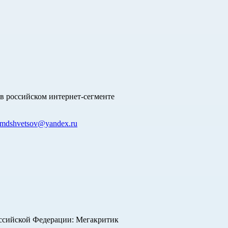
в российском интернет-сегменте
mdshvetsov@yandex.ru
оссийской Федерации: Мегакритик