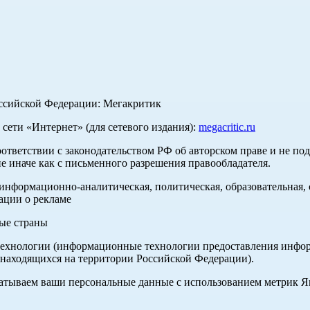
оссийской Федерации: Мегакритик
ети «Интернет» (для сетевого издания):
megacritic.ru
оответствии с законодательством РФ об авторском праве и не по
е иначе как с письменного разрешения правообладателя.
нформационно-аналитическая, политическая, образовательная, с
ации о рекламе
ные страны
хнологии (информационные технологии предоставления информа
 находящихся на территории Российской Федерации).
абатываем ваши персональные данные с использованием метрик 