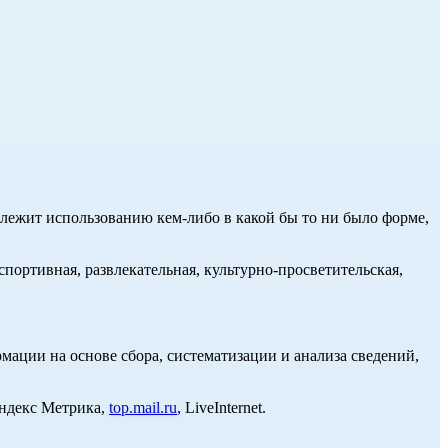
длежит использованию кем-либо в какой бы то ни было форме,
портивная, развлекательная, культурно-просветительская,
ции на основе сбора, систематизации и анализа сведений,
Яндекс Метрика,
top.mail.ru
, LiveInternet.