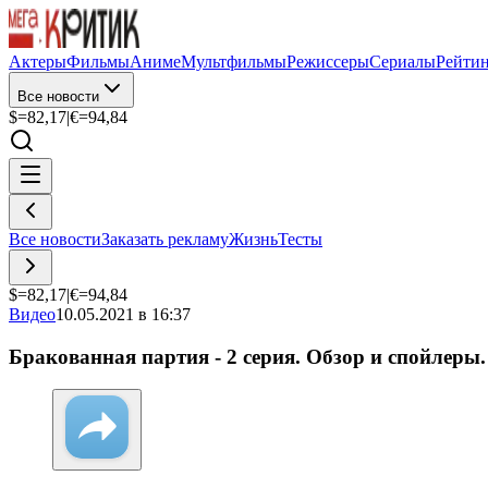
Актеры
Фильмы
Аниме
Мультфильмы
Режиссеры
Сериалы
Рейти
Все новости
$=
82,17
|
€=
94,84
Все новости
Заказать рекламу
Жизнь
Тесты
$=
82,17
|
€=
94,84
Видео
10.05.2021 в 16:37
Бракованная партия - 2 серия. Обзор и спойлеры.