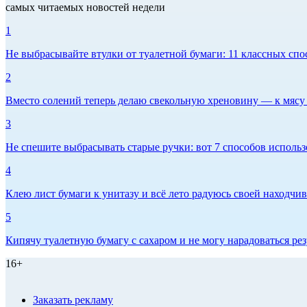
самых читаемых новостей недели
1
Не выбрасывайте втулки от туалетной бумаги: 11 классных спо
2
Вместо солений теперь делаю свекольную хреновину — к мясу и
3
Не спешите выбрасывать старые ручки: вот 7 способов использо
4
Клею лист бумаги к унитазу и всё лето радуюсь своей находчиво
5
Кипячу туалетную бумагу с сахаром и не могу нарадоваться рез
16+
Заказать рекламу