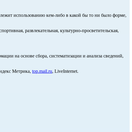
длежит использованию кем-либо в какой бы то ни было форме,
портивная, развлекательная, культурно-просветительская,
ции на основе сбора, систематизации и анализа сведений,
Яндекс Метрика,
top.mail.ru
, LiveInternet.