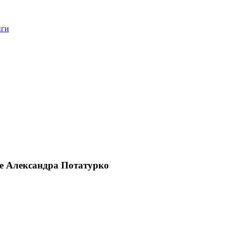
нги
ме Александра Потатурко