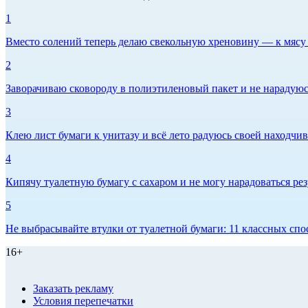
1
Вместо солений теперь делаю свекольную хреновину — к мясу и
2
Заворачиваю сковороду в полиэтиленовый пакет и не нарадуюсь 
3
Клею лист бумаги к унитазу и всё лето радуюсь своей находчиво
4
Кипячу туалетную бумагу с сахаром и не могу нарадоваться рез
5
Не выбрасывайте втулки от туалетной бумаги: 11 классных спо
16+
Заказать рекламу
Условия перепечатки