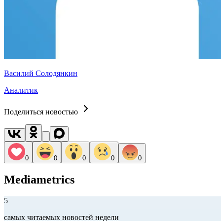
Василий Солодянкин
Аналитик
Поделиться новостью
0
0
0
0
0
Mediametrics
5
самых читаемых новостей недели