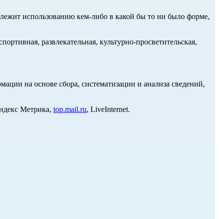
длежит использованию кем-либо в какой бы то ни было форме,
портивная, развлекательная, культурно-просветительская,
ции на основе сбора, систематизации и анализа сведений,
Яндекс Метрика,
top.mail.ru
, LiveInternet.