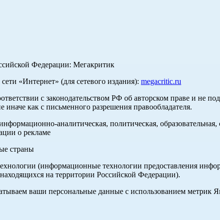
оссийской Федерации: Мегакритик
ети «Интернет» (для сетевого издания):
megacritic.ru
оответствии с законодательством РФ об авторском праве и не по
е иначе как с письменного разрешения правообладателя.
нформационно-аналитическая, политическая, образовательная, с
ации о рекламе
ные страны
хнологии (информационные технологии предоставления информа
 находящихся на территории Российской Федерации).
абатываем ваши персональные данные с использованием метрик 