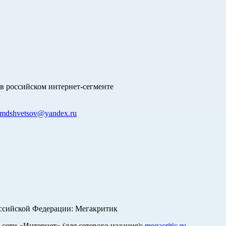
в российском интернет-сегменте
mdshvetsov@yandex.ru
оссийской Федерации: Мегакритик
ети «Интернет» (для сетевого издания):
megacritic.ru