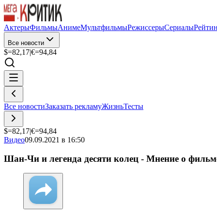
Актеры
Фильмы
Аниме
Мультфильмы
Режиссеры
Сериалы
Рейти
Все новости
$=
82,17
|
€=
94,84
Все новости
Заказать рекламу
Жизнь
Тесты
$=
82,17
|
€=
94,84
Видео
09.09.2021 в 16:50
Шан-Чи и легенда десяти колец - Мнение о филь