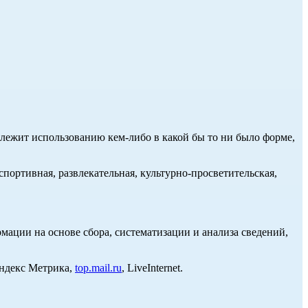
длежит использованию кем-либо в какой бы то ни было форме,
портивная, развлекательная, культурно-просветительская,
ции на основе сбора, систематизации и анализа сведений,
Яндекс Метрика,
top.mail.ru
, LiveInternet.