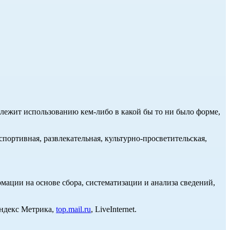
длежит использованию кем-либо в какой бы то ни было форме,
портивная, развлекательная, культурно-просветительская,
ции на основе сбора, систематизации и анализа сведений,
Яндекс Метрика,
top.mail.ru
, LiveInternet.