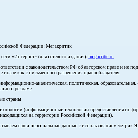
оссийской Федерации: Мегакритик
ети «Интернет» (для сетевого издания):
megacritic.ru
оответствии с законодательством РФ об авторском праве и не по
е иначе как с письменного разрешения правообладателя.
нформационно-аналитическая, политическая, образовательная, с
ации о рекламе
ные страны
хнологии (информационные технологии предоставления информа
 находящихся на территории Российской Федерации).
абатываем ваши персональные данные с использованием метрик 