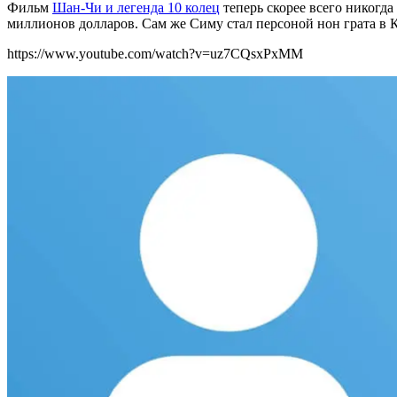
Фильм
Шан-Чи и легенда 10 колец
теперь скорее всего никогд
миллионов долларов. Сам же Симу стал персоной нон грата в 
https://www.youtube.com/watch?v=uz7CQsxPxMM