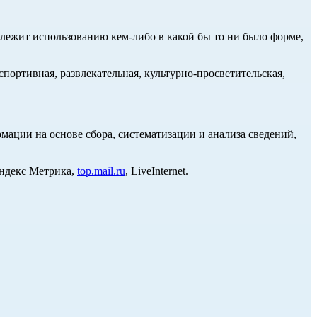
длежит использованию кем-либо в какой бы то ни было форме,
портивная, развлекательная, культурно-просветительская,
ции на основе сбора, систематизации и анализа сведений,
Яндекс Метрика,
top.mail.ru
, LiveInternet.