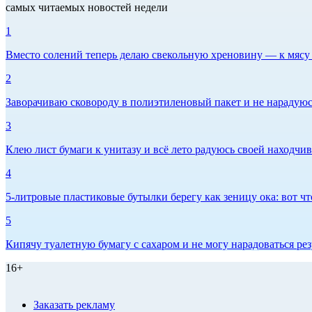
самых читаемых новостей недели
1
Вместо солений теперь делаю свекольную хреновину — к мясу и
2
Заворачиваю сковороду в полиэтиленовый пакет и не нарадуюсь 
3
Клею лист бумаги к унитазу и всё лето радуюсь своей находчиво
4
5-литровые пластиковые бутылки берегу как зеницу ока: вот ч
5
Кипячу туалетную бумагу с сахаром и не могу нарадоваться рез
16+
Заказать рекламу