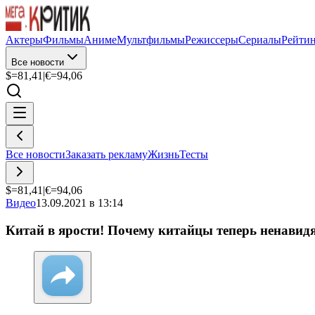
Актеры
Фильмы
Аниме
Мультфильмы
Режиссеры
Сериалы
Рейти
Все новости
$=
81,41
|
€=
94,06
Все новости
Заказать рекламу
Жизнь
Тесты
$=
81,41
|
€=
94,06
Видео
13.09.2021 в 13:14
Китай в ярости! Почему китайцы теперь ненавид