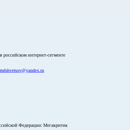
в российском интернет-сегменте
mdshvetsov@yandex.ru
оссийской Федерации: Мегакритик